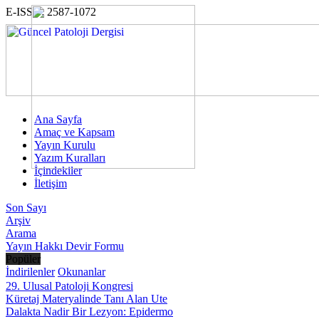
E-ISSN: 2587-1072
Ana Sayfa
Amaç ve Kapsam
Yayın Kurulu
Yazım Kuralları
İçindekiler
İletişim
Son Sayı
Arşiv
Arama
Yayın Hakkı Devir Formu
Popüler
İndirilenler
Okunanlar
29. Ulusal Patoloji Kongresi
Küretaj Materyalinde Tanı Alan Ute
Dalakta Nadir Bir Lezyon: Epidermo