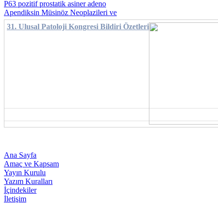
P63 pozitif prostatik asiner adeno
Apendiksin Müsinöz Neoplazileri ve
31. Ulusal Patoloji Kongresi Bildiri Özetleri
Ana Sayfa
Amaç ve Kapsam
Yayın Kurulu
Yazım Kuralları
İçindekiler
İletişim