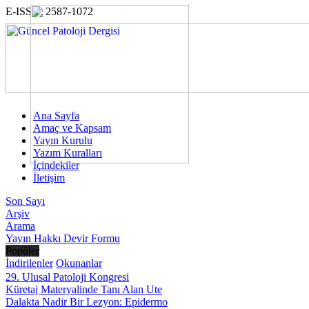
E-ISSN: 2587-1072
Ana Sayfa
Amaç ve Kapsam
Yayın Kurulu
Yazım Kuralları
İçindekiler
İletişim
Son Sayı
Arşiv
Arama
Yayın Hakkı Devir Formu
Popüler
İndirilenler
Okunanlar
29. Ulusal Patoloji Kongresi
Küretaj Materyalinde Tanı Alan Ute
Dalakta Nadir Bir Lezyon: Epidermo