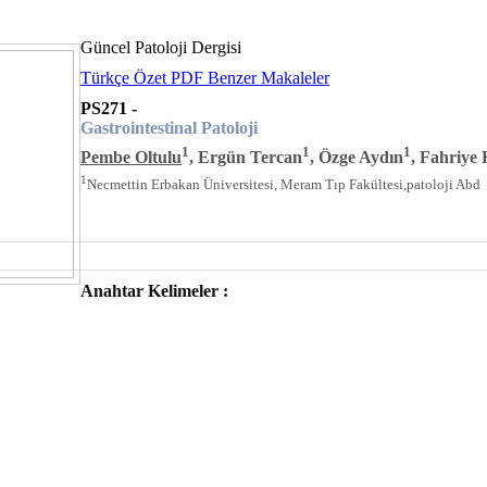
Güncel Patoloji Dergisi
Türkçe Özet
PDF
Benzer Makaleler
PS271 -
Gastrointestinal Patoloji
1
1
1
Pembe Oltulu
, Ergün Tercan
, Özge Aydın
, Fahriye 
1
Necmettin Erbakan Üniversitesi, Meram Tıp Fakültesi,patoloji Abd
Anahtar Kelimeler :