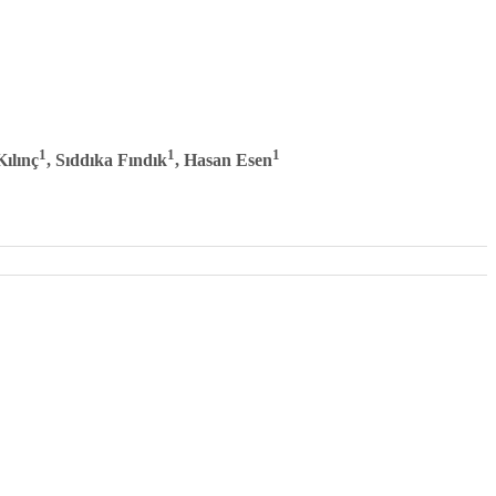
2017, Cilt 1, Ek Sayı
1
1
1
Kılınç
, Sıddıka Fındık
, Hasan Esen