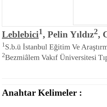
1
2
Leblebici
, Pelin Yıldız
, 
1
S.b.ü İstanbul Eğitim Ve Araştır
2
Bezmiâlem Vakıf Üniversitesi Tıp
Anahtar Kelimeler :