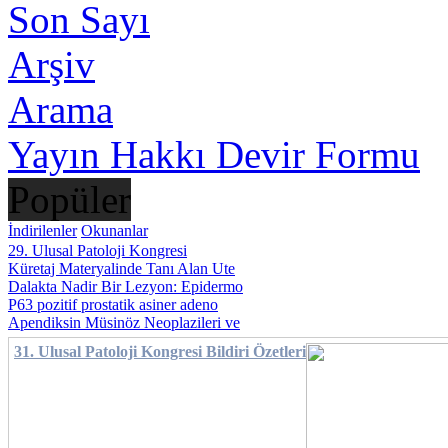
Son Sayı
Arşiv
Arama
Yayın Hakkı Devir Formu
Popüler
İndirilenler
Okunanlar
29. Ulusal Patoloji Kongresi
Küretaj Materyalinde Tanı Alan Ute
Dalakta Nadir Bir Lezyon: Epidermo
P63 pozitif prostatik asiner adeno
Apendiksin Müsinöz Neoplazileri ve
31. Ulusal Patoloji Kongresi Bildiri Özetleri