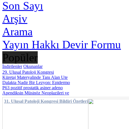
Son Sayı
Arşiv
Arama
Yayın Hakkı Devir Formu
Popüler
İndirilenler
Okunanlar
29. Ulusal Patoloji Kongresi
Küretaj Materyalinde Tanı Alan Ute
Dalakta Nadir Bir Lezyon: Epidermo
P63 pozitif prostatik asiner adeno
Apendiksin Müsinöz Neoplazileri ve
31. Ulusal Patoloji Kongresi Bildiri Özetleri