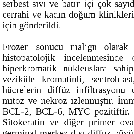
serbest sıvı ve batın içi çok say
cerrahi ve kadın doğum klinikleri
için gönderildi.
Frozen sonucu malign olarak bi
histopatolojik incelenmesind
hiperkromatik nükleuslara sahi
veziküle kromatinli, sentroblas
hücrelerin diffüz infiltrasyonu
mitoz ve nekroz izlenmiştir. 
BCL-2, BCL-6, MYC pozitiftir. K
Sitokeratin ve diğer primer ova
germinal merkez dışı diffuz büyük