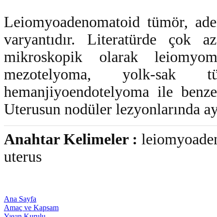
Leiomyoadenomatoid tümör, aden
varyantıdır. Literatürde çok a
mikroskopik olarak leiomyo
mezotelyoma, yolk-sak tü
hemanjiyoendotelyoma ile benzerl
Uterusun nodüler lezyonlarında ayı
Anahtar Kelimeler :
leiomyoaden
uterus
Ana Sayfa
Amaç ve Kapsam
Yayın Kurulu