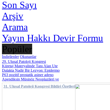
Son Sayı
Arşiv
Arama
Yayın Hakkı Devir Formu
Popüler
İndirilenler
Okunanlar
29. Ulusal Patoloji Kongresi
Küretaj Materyalinde Tanı Alan Ute
Dalakta Nadir Bir Lezyon: Epidermo
P63 pozitif prostatik asiner adeno
Apendiksin Müsinöz Neoplazileri ve
31. Ulusal Patoloji Kongresi Bildiri Özetleri