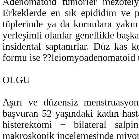
Adenomatoid tümörler mezotelyal
Erkeklerde en sık epididim ve pa
tüplerinde ya da kornulara yakın 
yerleşimli olanlar genellikle başk
insidental saptanırlar. Düz kas
formu ise ??leiomyoadenomatoid tü
OLGU
Aşırı ve düzensiz menstruasyon
başvuran 52 yaşındaki kadın hast
histerektomi + bilateral salpin
makroskopik incelemesinde miyome