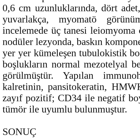
0,6 cm uzunluklarında, dört adet,
yuvarlakça, myomatö görünüm
incelemede üç tanesi leiomyoma ö
nodüler lezyonda, baskın komponen
yer yer kümeleşen tubulokistik b
boşlukların normal mezotelyal be
görülmüştür. Yapılan immunoh
kalretinin, pansitokeratin, HMW
zayıf pozitif; CD34 ile negatif 
tümör ile uyumlu bulunmuştur.
SONUÇ