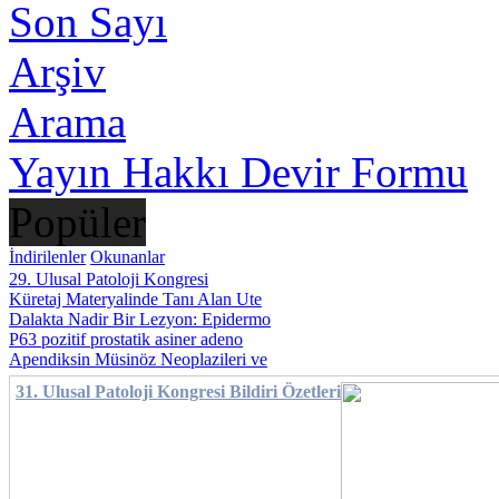
Son Sayı
Arşiv
Arama
Yayın Hakkı Devir Formu
Popüler
İndirilenler
Okunanlar
29. Ulusal Patoloji Kongresi
Küretaj Materyalinde Tanı Alan Ute
Dalakta Nadir Bir Lezyon: Epidermo
P63 pozitif prostatik asiner adeno
Apendiksin Müsinöz Neoplazileri ve
31. Ulusal Patoloji Kongresi Bildiri Özetleri