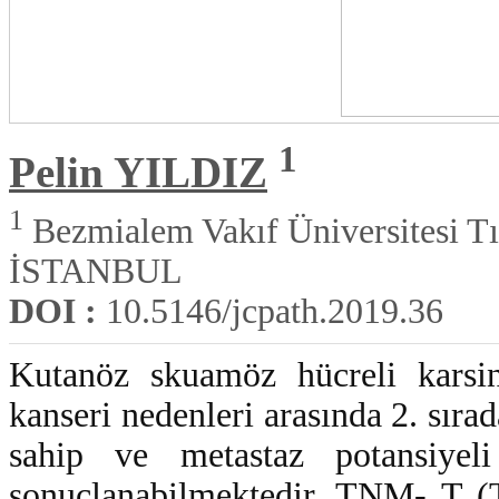
1
Pelin YILDIZ
1
Bezmialem Vakıf Üniversitesi Tıp
İSTANBUL
DOI :
10.5146/jcpath.2019.36
Kutanöz skuamöz hücreli karsi
kanseri nedenleri arasında 2. sıra
sahip ve metastaz potansiyel
sonuçlanabilmektedir. TNM- T (