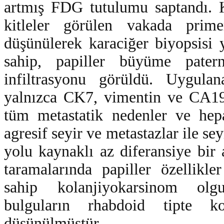
artmış FDG tutulumu saptandı. 
kitleler görülen vakada prime
düşünülerek karaciğer biyopsisi 
sahip, papiller büyüme pater
infiltrasyonu görüldü. Uygula
yalnızca CK7, vimentin ve CA19.9
tüm metastatik nedenler ve hepa
agresif seyir ve metastazlar ile se
yolu kaynaklı az diferansiye bir
taramalarında papiller özellikl
sahip kolanjiyokarsinom olgul
bulguların rhabdoid tipte k
düşünülmüştür.