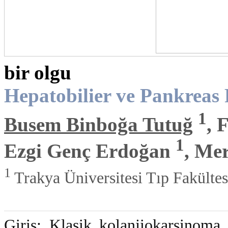
bir olgu
Hepatobilier ve Pankreas 
1
Busem Binboğa Tutuğ
, 
1
Ezgi Genç Erdoğan
, Me
1
Trakya Üniversitesi Tıp Fakültes
Giriş: Klasik kolanjiokarsinoma