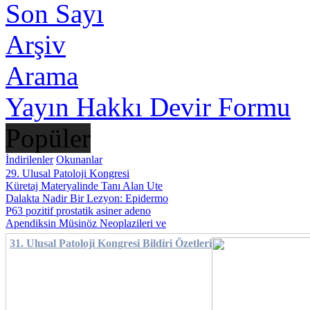
Son Sayı
Arşiv
Arama
Yayın Hakkı Devir Formu
Popüler
İndirilenler
Okunanlar
29. Ulusal Patoloji Kongresi
Küretaj Materyalinde Tanı Alan Ute
Dalakta Nadir Bir Lezyon: Epidermo
P63 pozitif prostatik asiner adeno
Apendiksin Müsinöz Neoplazileri ve
31. Ulusal Patoloji Kongresi Bildiri Özetleri