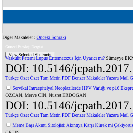
Diğer Makaleler :
Önceki
Sonraki
Güncel Patoloji Dergisi
Vaskülit Paterni Lupus Eritematozus İçin Uyarıcı mı?
Sümeyye EK
DOI: 10.5146/jcpath.2017
Türkçe Özet
Özet
Tam Metin
PDF
Benzer Makaleler
Yazara Mail 
Servikal İntraepitelyal Neoplazilerde HPV Varlığı ve p16 Eksp
ÖZCAN, Merve CİN, Nusret ERDOĞAN
DOI: 10.5146/jcpath.2017
Türkçe Özet
Özet
Tam Metin
PDF
Benzer Makaleler
Yazara Mail 
Meme Başı Akıntı Sitolojisi: Akıntıya Karşı Kürek mi Çekiyoru
ÇETİN