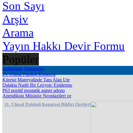
Son Sayı
Arşiv
Arama
Yayın Hakkı Devir Formu
Popüler
İndirilenler
Okunanlar
29. Ulusal Patoloji Kongresi
Küretaj Materyalinde Tanı Alan Ute
Dalakta Nadir Bir Lezyon: Epidermo
P63 pozitif prostatik asiner adeno
Apendiksin Müsinöz Neoplazileri ve
31. Ulusal Patoloji Kongresi Bildiri Özetleri