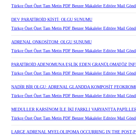
2014-2017 YILLARI ARASINDA YAPILAN ADRENALEKTOMİLE
DEĞERLENDİRİLMESİ
Türkçe Özet
Özet
Tam Metin
PDF
Benzer Makaleler
Editöre Mail Gönd
DEV PARATİROİD KİSTİ: OLGU SUNUMU
Türkçe Özet
Özet
Tam Metin
PDF
Benzer Makaleler
Editöre Mail Gönd
ADRENAL ONKOSİTOM: OLGU SUNUMU
Türkçe Özet
Özet
Tam Metin
PDF
Benzer Makaleler
Editöre Mail Gönd
PARATİROİD ADENOMUNA EŞLİK EDEN GRANÜLOMATÖZ İN
Türkçe Özet
Özet
Tam Metin
PDF
Benzer Makaleler
Editöre Mail Gönd
NADİR BİR OLGU: ADRENAL GLANDDA KOMPOSİT FEOKRO
Türkçe Özet
Özet
Tam Metin
PDF
Benzer Makaleler
Editöre Mail Gönd
MEDULLER KARSİNOM İLE İKİ FARKLI VARYANTTA PAPİLL
Türkçe Özet
Özet
Tam Metin
PDF
Benzer Makaleler
Editöre Mail Gönd