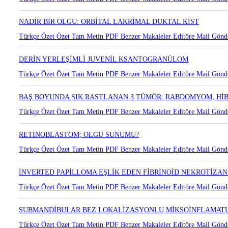
TÜKRÜK BEZİ LEZYONLARINDA İNCE İĞNE ASPİRASYON BİY
Türkçe Özet
Özet
Tam Metin
PDF
Benzer Makaleler
Editöre Mail Gönd
NADİR BİR OLGU: ORBİTAL LAKRİMAL DUKTAL KİST
Türkçe Özet
Özet
Tam Metin
PDF
Benzer Makaleler
Editöre Mail Gönd
DERİN YERLEŞİMLİ JUVENİL KSANTOGRANÜLOM
Türkçe Özet
Özet
Tam Metin
PDF
Benzer Makaleler
Editöre Mail Gönd
BAŞ BOYUNDA SIK RASTLANAN 3 TÜMÖR: RABDOMYOM, Hİ
Türkçe Özet
Özet
Tam Metin
PDF
Benzer Makaleler
Editöre Mail Gönd
RETİNOBLASTOM; OLGU SUNUMU?
Türkçe Özet
Özet
Tam Metin
PDF
Benzer Makaleler
Editöre Mail Gönd
İNVERTED PAPİLLOMA EŞLİK EDEN FİBRİNOİD NEKROTİZ
Türkçe Özet
Özet
Tam Metin
PDF
Benzer Makaleler
Editöre Mail Gönd