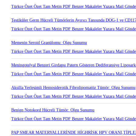
İntrahepatik Safra Duktusundan Kaynaklanan İntraduktal Papiller Neop
Türkçe Özet
Özet
Tam Metin
PDF
Benzer Makaleler
Yazara Mail Gönd
Testiküler Germ Hücreli Tümörlerin Ayırıcı Tanısında DOG-1 ve CD117
Türkçe Özet
Özet
Tam Metin
PDF
Benzer Makaleler
Yazara Mail Gönd
Memenin Seroid Granülomu: Olgu Sunumu
Türkçe Özet
Özet
Tam Metin
PDF
Benzer Makaleler
Yazara Mail Gönd
Meningotelyal Benzeri Girdapsı Patern Gösteren Dediferansiye Lipos
Türkçe Özet
Özet
Tam Metin
PDF
Benzer Makaleler
Yazara Mail Gönd
Aksilla Yerleşimli Hemosiderotik Fibrolipomatöz Tümör: Olgu Sunumu
Türkçe Özet
Özet
Tam Metin
PDF
Benzer Makaleler
Yazara Mail Gönd
Benign Notokord Hücreli Tümör: Olgu Sunumu
Türkçe Özet
Özet
Tam Metin
PDF
Benzer Makaleler
Yazara Mail Gönd