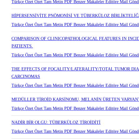
BRONKOJENİK KİST İLE BİRLİKTELİK GÖSTEREN İNTRAPU
Türkçe Özet
Özet
Tam Metin
PDF
Benzer Makaleler
Editöre Mail Gönd
HİPERSENSİVİTE PNÖMONİSİ VE TÜBERKÜLOZ BİRLİKTELİĞ
Türkçe Özet
Özet
Tam Metin
PDF
Benzer Makaleler
Editöre Mail Gönd
COMPARISON OF CLINICOPATHOLOGICAL FEATURES IN INCI
PATIENTS.
Türkçe Özet
Özet
Tam Metin
PDF
Benzer Makaleler
Editöre Mail Gönd
THE EFFECTS OF FOCALITY/LATERALITY/TOTAL TUMOR DI
CARCINOMAS
Türkçe Özet
Özet
Tam Metin
PDF
Benzer Makaleler
Editöre Mail Gönd
MEDÜLLER TİROİD KARSİNOMU, MELANİN ÜRETEN VARYANT
Türkçe Özet
Özet
Tam Metin
PDF
Benzer Makaleler
Editöre Mail Gönd
NADİR BİR OLGU: TÜBERKÜLOZ TİROİDİTİ