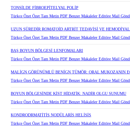
WARTİN TÜMÖRÜNÜN NADİR YERLEŞİM YERİ: NAZOFARİNK
Türkçe Özet
Özet
Tam Metin
PDF
Benzer Makaleler
Editöre Mail Gönd
TONSİLDE FİBROEPİTELYAL POLİP
Türkçe Özet
Özet
Tam Metin
PDF
Benzer Makaleler
Editöre Mail Gönd
UZUN SÜREDİR ROMATOİD ARTRİT TEDAVİSİ VE HEMODİYAL
Türkçe Özet
Özet
Tam Metin
PDF
Benzer Makaleler
Editöre Mail Gönd
BAŞ BOYUN BÖLGESİ LENFOMALARI
Türkçe Özet
Özet
Tam Metin
PDF
Benzer Makaleler
Editöre Mail Gönd
MALİGN GÖRÜNÜMLÜ BENİGN TÜMÖR: ORAL MUKOZANIN EO
Türkçe Özet
Özet
Tam Metin
PDF
Benzer Makaleler
Editöre Mail Gönd
BOYUN BÖLGESİNDE KİST HİDATİK: NADİR OLGU SUNUMU
Türkçe Özet
Özet
Tam Metin
PDF
Benzer Makaleler
Editöre Mail Gönd
KONDRODRMATİTİS NODÜLARİS HELİSİS