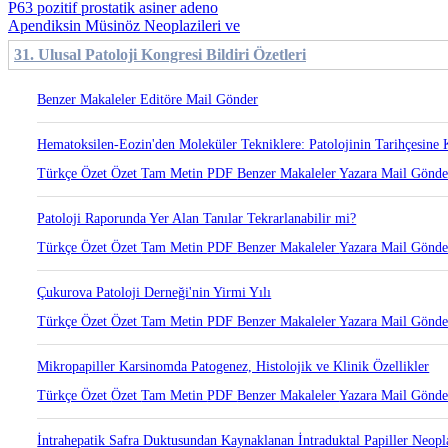
P63 pozitif prostatik asiner adeno
Apendiksin Müsinöz Neoplazileri ve
31. Ulusal Patoloji Kongresi Bildiri Özetleri
Türkçe Özet
Özet
Tam Metin
PDF
Benzer Makaleler
Yazara Mail Gönd
Çukurova Patoloji Derneği'nin Yirmi Yılı
Türkçe Özet
Özet
Tam Metin
PDF
Benzer Makaleler
Yazara Mail Gönd
Mikropapiller Karsinomda Patogenez, Histolojik ve Klinik Özellikler
Türkçe Özet
Özet
Tam Metin
PDF
Benzer Makaleler
Yazara Mail Gönd