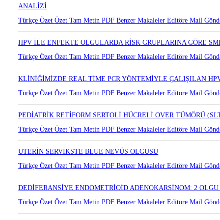
PAP SMEAR MATERYALLERİNDE HİGHRİSK HPV ORANI,TİPL
ANALİZİ
Türkçe Özet
Özet
Tam Metin
PDF
Benzer Makaleler
Editöre Mail Gönd
HPV İLE ENFEKTE OLGULARDA RİSK GRUPLARINA GÖRE SM
Türkçe Özet
Özet
Tam Metin
PDF
Benzer Makaleler
Editöre Mail Gönd
KLİNİĞİMİZDE REAL TİME PCR YÖNTEMİYLE ÇALIŞILAN HPV 
Türkçe Özet
Özet
Tam Metin
PDF
Benzer Makaleler
Editöre Mail Gönd
PEDİATRİK RETİFORM SERTOLİ HÜCRELİ OVER TÜMÖRÜ (SL
Türkçe Özet
Özet
Tam Metin
PDF
Benzer Makaleler
Editöre Mail Gönd
UTERİN SERVİKSTE BLUE NEVÜS OLGUSU
Türkçe Özet
Özet
Tam Metin
PDF
Benzer Makaleler
Editöre Mail Gönd
DEDİFERANSİYE ENDOMETRİOİD ADENOKARSİNOM: 2 OLGU 