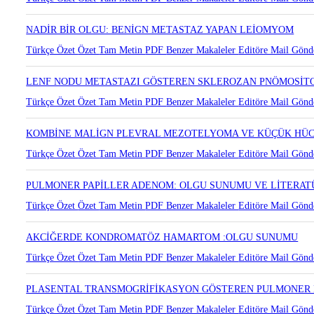
KÜÇÜK HÜCRELİ DIŞI AKCİĞER KANSERLERİNDE MDM2 AMPL
Türkçe Özet
Özet
Tam Metin
PDF
Benzer Makaleler
Editöre Mail Gönd
NADİR BİR OLGU: BENİGN METASTAZ YAPAN LEİOMYOM
Türkçe Özet
Özet
Tam Metin
PDF
Benzer Makaleler
Editöre Mail Gönd
LENF NODU METASTAZI GÖSTEREN SKLEROZAN PNÖMOSİT
Türkçe Özet
Özet
Tam Metin
PDF
Benzer Makaleler
Editöre Mail Gönd
KOMBİNE MALİGN PLEVRAL MEZOTELYOMA VE KÜÇÜK HÜC
Türkçe Özet
Özet
Tam Metin
PDF
Benzer Makaleler
Editöre Mail Gönd
PULMONER PAPİLLER ADENOM: OLGU SUNUMU VE LİTERAT
Türkçe Özet
Özet
Tam Metin
PDF
Benzer Makaleler
Editöre Mail Gönd
AKCİĞERDE KONDROMATÖZ HAMARTOM :OLGU SUNUMU
Türkçe Özet
Özet
Tam Metin
PDF
Benzer Makaleler
Editöre Mail Gönd