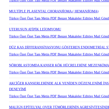
SERÖZ KİSTADENOMLU OVERDE EKTOPİK ADRENAL DOKUSU
Türkçe Özet
Özet
Tam Metin
PDF
Benzer Makaleler
Editöre Mail Gönd
MULTİPLE PLASENTAL CHORANJİOMA ( HEMANJİOMA)
Türkçe Özet
Özet
Tam Metin
PDF
Benzer Makaleler
Editöre Mail Gönd
UTERUSUN ATİPİK LEİOMYOMU
Türkçe Özet
Özet
Tam Metin
PDF
Benzer Makaleler
Editöre Mail Gönd
DÜZ KAS DİFFERANSİYASYONU GÖSTEREN ENDOMETRİAL 
Türkçe Özet
Özet
Tam Metin
PDF
Benzer Makaleler
Editöre Mail Gönd
NÖROBLASTOMDA KANSER KÖK HÜCRELERİNE MEZENKİMAL K
Türkçe Özet
Özet
Tam Metin
PDF
Benzer Makaleler
Editöre Mail Gönd
AKCİĞER KANSERLERİNDE ALK YENİDEN DÜZENLENİMİ İNSİD
DENEYİMİ
Türkçe Özet
Özet
Tam Metin
PDF
Benzer Makaleler
Editöre Mail Gönd