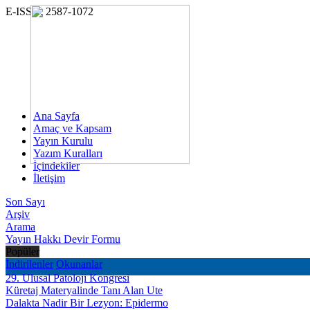
E-ISSN: 2587-1072
Ana Sayfa
Amaç ve Kapsam
Yayın Kurulu
Yazım Kuralları
İçindekiler
İletişim
Son Sayı
Arşiv
Arama
Yayın Hakkı Devir Formu
Popüler
İndirilenler
Okunanlar
29. Ulusal Patoloji Kongresi
Küretaj Materyalinde Tanı Alan Ute
Dalakta Nadir Bir Lezyon: Epidermo