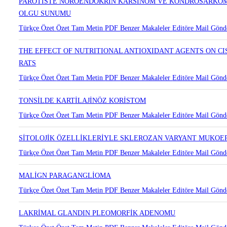
Türkçe Özet
Özet
Tam Metin
PDF
Benzer Makaleler
Editöre Mail Gönd
PAROTİSTE NÖROENDOKRİN KARSİNOM VE KONDROSARKOM 
OLGU SUNUMU
Türkçe Özet
Özet
Tam Metin
PDF
Benzer Makaleler
Editöre Mail Gönd
THE EFFECT OF NUTRITIONAL ANTIOXIDANT AGENTS ON C
RATS
Türkçe Özet
Özet
Tam Metin
PDF
Benzer Makaleler
Editöre Mail Gönd
TONSİLDE KARTİLAJİNÖZ KORİSTOM
Türkçe Özet
Özet
Tam Metin
PDF
Benzer Makaleler
Editöre Mail Gönd
SİTOLOJİK ÖZELLİKLERİYLE SKLEROZAN VARYANT MUKOE
Türkçe Özet
Özet
Tam Metin
PDF
Benzer Makaleler
Editöre Mail Gönd
MALİGN PARAGANGLİOMA
Türkçe Özet
Özet
Tam Metin
PDF
Benzer Makaleler
Editöre Mail Gönd