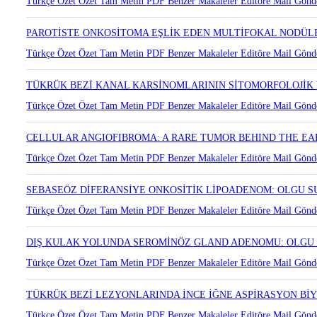
LAKRİMAL GLANDIN PLEOMORFİK ADENOMU
Türkçe Özet
Özet
Tam Metin
PDF
Benzer Makaleler
Editöre Mail Gönd
PAROTİSTE ONKOSİTOMA EŞLİK EDEN MULTİFOKAL NODÜLE
Türkçe Özet
Özet
Tam Metin
PDF
Benzer Makaleler
Editöre Mail Gönd
TÜKRÜK BEZİ KANAL KARSİNOMLARININ SİTOMORFOLOJİK 
Türkçe Özet
Özet
Tam Metin
PDF
Benzer Makaleler
Editöre Mail Gönd
CELLULAR ANGIOFIBROMA: A RARE TUMOR BEHIND THE EA
Türkçe Özet
Özet
Tam Metin
PDF
Benzer Makaleler
Editöre Mail Gönd
SEBASEÖZ DİFERANSİYE ONKOSİTİK LİPOADENOM: OLGU 
Türkçe Özet
Özet
Tam Metin
PDF
Benzer Makaleler
Editöre Mail Gönd
DIŞ KULAK YOLUNDA SEROMİNÖZ GLAND ADENOMU: OLGU
Türkçe Özet
Özet
Tam Metin
PDF
Benzer Makaleler
Editöre Mail Gönd