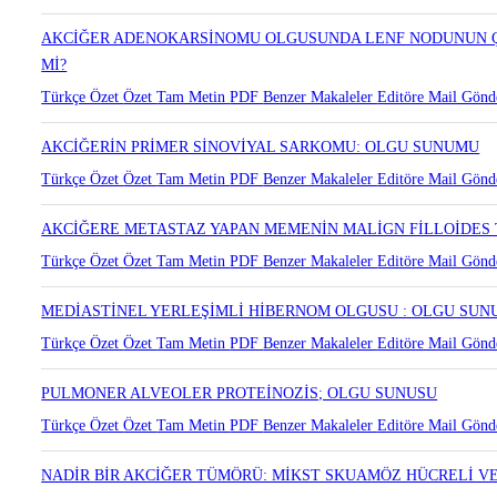
AKCİĞERDE BİR LENFANJİOLEOMYOMATOZİS OLGUSU
Türkçe Özet
Özet
Tam Metin
PDF
Benzer Makaleler
Editöre Mail Gönd
AKCİĞER ADENOKARSİNOMU OLGUSUNDA LENF NODUNUN Ç
Mİ?
Türkçe Özet
Özet
Tam Metin
PDF
Benzer Makaleler
Editöre Mail Gönd
AKCİĞERİN PRİMER SİNOVİYAL SARKOMU: OLGU SUNUMU
Türkçe Özet
Özet
Tam Metin
PDF
Benzer Makaleler
Editöre Mail Gönd
AKCİĞERE METASTAZ YAPAN MEMENİN MALİGN FİLLOİDES
Türkçe Özet
Özet
Tam Metin
PDF
Benzer Makaleler
Editöre Mail Gönd
MEDİASTİNEL YERLEŞİMLİ HİBERNOM OLGUSU : OLGU SU
Türkçe Özet
Özet
Tam Metin
PDF
Benzer Makaleler
Editöre Mail Gönd
PULMONER ALVEOLER PROTEİNOZİS; OLGU SUNUSU
Türkçe Özet
Özet
Tam Metin
PDF
Benzer Makaleler
Editöre Mail Gönd