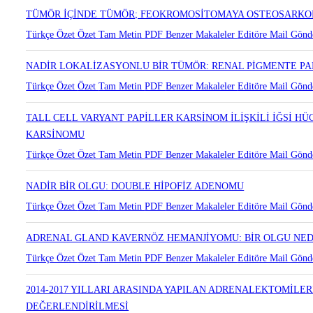
Türkçe Özet
Özet
Tam Metin
PDF
Benzer Makaleler
Editöre Mail Gönd
TÜMÖR İÇİNDE TÜMÖR; FEOKROMOSİTOMAYA OSTEOSARKO
Türkçe Özet
Özet
Tam Metin
PDF
Benzer Makaleler
Editöre Mail Gönd
NADİR LOKALİZASYONLU BİR TÜMÖR: RENAL PİGMENTE 
Türkçe Özet
Özet
Tam Metin
PDF
Benzer Makaleler
Editöre Mail Gönd
TALL CELL VARYANT PAPİLLER KARSİNOM İLİŞKİLİ İĞSİ H
KARSİNOMU
Türkçe Özet
Özet
Tam Metin
PDF
Benzer Makaleler
Editöre Mail Gönd
NADİR BİR OLGU: DOUBLE HİPOFİZ ADENOMU
Türkçe Özet
Özet
Tam Metin
PDF
Benzer Makaleler
Editöre Mail Gönd
ADRENAL GLAND KAVERNÖZ HEMANJİYOMU: BİR OLGU NE
Türkçe Özet
Özet
Tam Metin
PDF
Benzer Makaleler
Editöre Mail Gönd