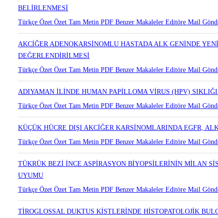
MALİGN EPİTELYAL OVER TÜMÖRLERİNİN AGRESİVİTESİNDE 
BELİRLENMESİ
Türkçe Özet
Özet
Tam Metin
PDF
Benzer Makaleler
Editöre Mail Gönd
AKCİĞER ADENOKARSİNOMLU HASTADA ALK GENİNDE YENİD
DEĞERLENDİRİLMESİ
Türkçe Özet
Özet
Tam Metin
PDF
Benzer Makaleler
Editöre Mail Gönd
ADIYAMAN İLİNDE HUMAN PAPİLLOMA VİRUS (HPV) SIKLIĞI
Türkçe Özet
Özet
Tam Metin
PDF
Benzer Makaleler
Editöre Mail Gönd
KÜÇÜK HÜCRE DIŞI AKCİĞER KARSİNOMLARINDA EGFR, ALK
Türkçe Özet
Özet
Tam Metin
PDF
Benzer Makaleler
Editöre Mail Gönd
TÜKRÜK BEZİ İNCE ASPİRASYON BİYOPSİLERİNİN MİLAN Sİ
UYUMU
Türkçe Özet
Özet
Tam Metin
PDF
Benzer Makaleler
Editöre Mail Gönd