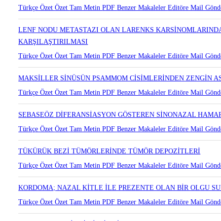
TİROGLOSSAL DUKTUS KİSTLERİNDE HİSTOPATOLOJİK BULG
Türkçe Özet
Özet
Tam Metin
PDF
Benzer Makaleler
Editöre Mail Gönd
LENF NODU METASTAZI OLAN LARENKS KARSİNOMLARINDA
KARŞILAŞTIRILMASI
Türkçe Özet
Özet
Tam Metin
PDF
Benzer Makaleler
Editöre Mail Gönd
MAKSİLLER SİNÜSÜN PSAMMOM CİSİMLERİNDEN ZENGİN A
Türkçe Özet
Özet
Tam Metin
PDF
Benzer Makaleler
Editöre Mail Gönd
SEBASEÖZ DİFERANSİASYON GÖSTEREN SİNONAZAL HAM
Türkçe Özet
Özet
Tam Metin
PDF
Benzer Makaleler
Editöre Mail Gönd
TÜKÜRÜK BEZİ TÜMÖRLERİNDE TÜMÖR DEPOZİTLERİ
Türkçe Özet
Özet
Tam Metin
PDF
Benzer Makaleler
Editöre Mail Gönd
KORDOMA; NAZAL KİTLE İLE PREZENTE OLAN BİR OLGU S