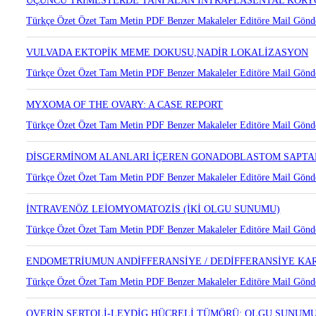
Türkçe Özet
Özet
Tam Metin
PDF
Benzer Makaleler
Editöre Mail Gönd
ÜÇÜNCÜ TRİMESTERDE TANI ALAN İNTRAPLASENTAL KOR
Türkçe Özet
Özet
Tam Metin
PDF
Benzer Makaleler
Editöre Mail Gönd
VULVADA EKTOPİK MEME DOKUSU,NADİR LOKALİZASYON
Türkçe Özet
Özet
Tam Metin
PDF
Benzer Makaleler
Editöre Mail Gönd
MYXOMA OF THE OVARY: A CASE REPORT
Türkçe Özet
Özet
Tam Metin
PDF
Benzer Makaleler
Editöre Mail Gönd
DİSGERMİNOM ALANLARI İÇEREN GONADOBLASTOM SAPTA
Türkçe Özet
Özet
Tam Metin
PDF
Benzer Makaleler
Editöre Mail Gönd
İNTRAVENÖZ LEİOMYOMATOZİS (İKİ OLGU SUNUMU)
Türkçe Özet
Özet
Tam Metin
PDF
Benzer Makaleler
Editöre Mail Gönd
ENDOMETRİUMUN ANDİFFERANSİYE / DEDİFFERANSİYE KA
Türkçe Özet
Özet
Tam Metin
PDF
Benzer Makaleler
Editöre Mail Gönd