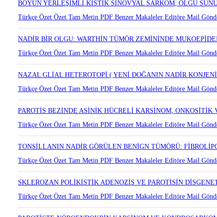
Türkçe Özet
Özet
Tam Metin
PDF
Benzer Makaleler
Editöre Mail Gönd
BOYUN YERLEŞİMLİ KİSTİK SİNOVYAL SARKOM; OLGU SUN
Türkçe Özet
Özet
Tam Metin
PDF
Benzer Makaleler
Editöre Mail Gönd
NADİR BİR OLGU: WARTHİN TÜMÖR ZEMİNİNDE MUKOEPİD
Türkçe Özet
Özet
Tam Metin
PDF
Benzer Makaleler
Editöre Mail Gönd
NAZAL GLİAL HETEROTOPİ ( YENİ DOĞANIN NADİR KONJENİ
Türkçe Özet
Özet
Tam Metin
PDF
Benzer Makaleler
Editöre Mail Gönd
PAROTİS BEZİNDE ASİNİK HÜCRELİ KARSİNOM, ONKOSİTİK
Türkçe Özet
Özet
Tam Metin
PDF
Benzer Makaleler
Editöre Mail Gönd
TONSİLLANIN NADİR GÖRÜLEN BENİGN TÜMÖRÜ: FİBROLİ
Türkçe Özet
Özet
Tam Metin
PDF
Benzer Makaleler
Editöre Mail Gönd
SKLEROZAN POLİKİSTİK ADENOZİS VE PAROTİSİN DİSGENET