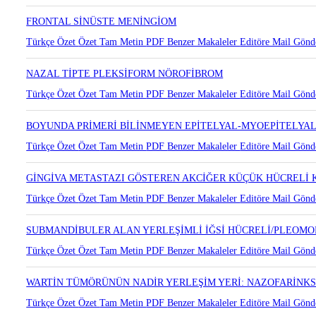
BOYUN BÖLGESİNDE EKTOPİK TİMOMA: OLGU SUNUMU
Türkçe Özet
Özet
Tam Metin
PDF
Benzer Makaleler
Editöre Mail Gönd
FRONTAL SİNÜSTE MENİNGİOM
Türkçe Özet
Özet
Tam Metin
PDF
Benzer Makaleler
Editöre Mail Gönd
NAZAL TİPTE PLEKSİFORM NÖROFİBROM
Türkçe Özet
Özet
Tam Metin
PDF
Benzer Makaleler
Editöre Mail Gönd
BOYUNDA PRİMERİ BİLİNMEYEN EPİTELYAL-MYOEPİTELYA
Türkçe Özet
Özet
Tam Metin
PDF
Benzer Makaleler
Editöre Mail Gönd
GİNGİVA METASTAZI GÖSTEREN AKCİĞER KÜÇÜK HÜCRELİ
Türkçe Özet
Özet
Tam Metin
PDF
Benzer Makaleler
Editöre Mail Gönd
SUBMANDİBULER ALAN YERLEŞİMLİ İĞSİ HÜCRELİ/PLEOMO
Türkçe Özet
Özet
Tam Metin
PDF
Benzer Makaleler
Editöre Mail Gönd