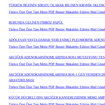
Türkçe Özet
Özet
Tam Metin
PDF
Benzer Makaleler
Editöre Mail Gönd
TÜKRÜK BEZİNİN SİROZU OLARAK BİLİNEN KRONİK SKLER
Türkçe Özet
Özet
Tam Metin
PDF
Benzer Makaleler
Editöre Mail Gönd
BURUNDA GELİŞEN FİBRÖZ PAPÜL
Türkçe Özet
Özet
Tam Metin
PDF
Benzer Makaleler
Editöre Mail Gönd
ADÖLESAN YAŞTA DAMAK YERLEŞİMLİ PLEOMORFİK ADEN
Türkçe Özet
Özet
Tam Metin
PDF
Benzer Makaleler
Editöre Mail Gönd
AKCİĞER ADENOKARSİNOMLARINDA ROS1 MUTASYONU TESP
Türkçe Özet
Özet
Tam Metin
PDF
Benzer Makaleler
Editöre Mail Gönd
AKCİĞER ADENOKARSİNOMLARINDA ROS-1 GEN YENİDEN D
ARAŞTIRILMASI
Türkçe Özet
Özet
Tam Metin
PDF
Benzer Makaleler
Editöre Mail Gönd