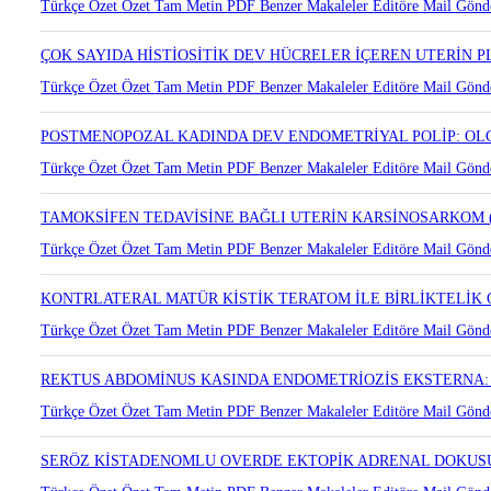
ASHERMAN SENDROMLU HASTADA FALLOPİAN TÜPTE LEİ
Türkçe Özet
Özet
Tam Metin
PDF
Benzer Makaleler
Editöre Mail Gönd
ÇOK SAYIDA HİSTİOSİTİK DEV HÜCRELER İÇEREN UTERİN
Türkçe Özet
Özet
Tam Metin
PDF
Benzer Makaleler
Editöre Mail Gönd
POSTMENOPOZAL KADINDA DEV ENDOMETRİYAL POLİP: O
Türkçe Özet
Özet
Tam Metin
PDF
Benzer Makaleler
Editöre Mail Gönd
TAMOKSİFEN TEDAVİSİNE BAĞLI UTERİN KARSİNOSARKOM
Türkçe Özet
Özet
Tam Metin
PDF
Benzer Makaleler
Editöre Mail Gönd
KONTRLATERAL MATÜR KİSTİK TERATOM İLE BİRLİKTELİ
Türkçe Özet
Özet
Tam Metin
PDF
Benzer Makaleler
Editöre Mail Gönd
REKTUS ABDOMİNUS KASINDA ENDOMETRİOZİS EKSTERNA
Türkçe Özet
Özet
Tam Metin
PDF
Benzer Makaleler
Editöre Mail Gönd