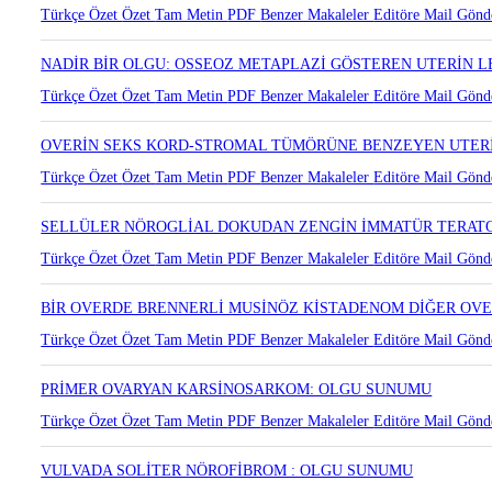
KOLESTEROL GRANÜLOMLARININ MUHTEMEL PATOGENEZİ: 
Türkçe Özet
Özet
Tam Metin
PDF
Benzer Makaleler
Editöre Mail Gönd
NADİR BİR OLGU: OSSEOZ METAPLAZİ GÖSTEREN UTERİN 
Türkçe Özet
Özet
Tam Metin
PDF
Benzer Makaleler
Editöre Mail Gönd
OVERİN SEKS KORD-STROMAL TÜMÖRÜNE BENZEYEN UTER
Türkçe Özet
Özet
Tam Metin
PDF
Benzer Makaleler
Editöre Mail Gönd
SELLÜLER NÖROGLİAL DOKUDAN ZENGİN İMMATÜR TERAT
Türkçe Özet
Özet
Tam Metin
PDF
Benzer Makaleler
Editöre Mail Gönd
BİR OVERDE BRENNERLİ MUSİNÖZ KİSTADENOM DİĞER OVE
Türkçe Özet
Özet
Tam Metin
PDF
Benzer Makaleler
Editöre Mail Gönd
PRİMER OVARYAN KARSİNOSARKOM: OLGU SUNUMU
Türkçe Özet
Özet
Tam Metin
PDF
Benzer Makaleler
Editöre Mail Gönd