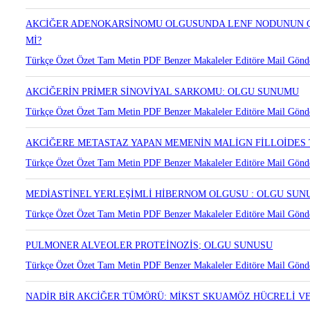
AKCİĞER ADENOKARSİNOMU OLGUSUNDA LENF NODUNUN Ç
Mİ?
Türkçe Özet
Özet
Tam Metin
PDF
Benzer Makaleler
Editöre Mail Gönd
AKCİĞERİN PRİMER SİNOVİYAL SARKOMU: OLGU SUNUMU
Türkçe Özet
Özet
Tam Metin
PDF
Benzer Makaleler
Editöre Mail Gönd
AKCİĞERE METASTAZ YAPAN MEMENİN MALİGN FİLLOİDES
Türkçe Özet
Özet
Tam Metin
PDF
Benzer Makaleler
Editöre Mail Gönd
MEDİASTİNEL YERLEŞİMLİ HİBERNOM OLGUSU : OLGU SU
Türkçe Özet
Özet
Tam Metin
PDF
Benzer Makaleler
Editöre Mail Gönd
PULMONER ALVEOLER PROTEİNOZİS; OLGU SUNUSU
Türkçe Özet
Özet
Tam Metin
PDF
Benzer Makaleler
Editöre Mail Gönd
NADİR BİR AKCİĞER TÜMÖRÜ: MİKST SKUAMÖZ HÜCRELİ V