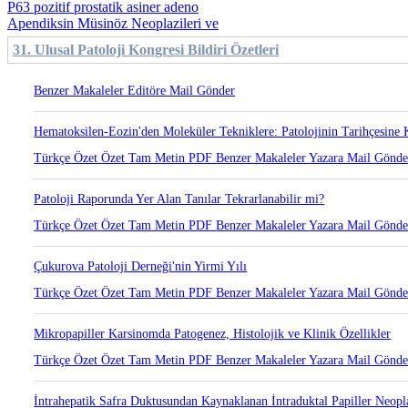
P63 pozitif prostatik asiner adeno
Apendiksin Müsinöz Neoplazileri ve
31. Ulusal Patoloji Kongresi Bildiri Özetleri
Benzer Makaleler
Editöre Mail Gönder
Hematoksilen-Eozin'den Moleküler Tekniklere: Patolojinin Tarihçesine 
Türkçe Özet
Özet
Tam Metin
PDF
Benzer Makaleler
Yazara Mail Gönd
Patoloji Raporunda Yer Alan Tanılar Tekrarlanabilir mi?
Türkçe Özet
Özet
Tam Metin
PDF
Benzer Makaleler
Yazara Mail Gönd
Çukurova Patoloji Derneği'nin Yirmi Yılı
Türkçe Özet
Özet
Tam Metin
PDF
Benzer Makaleler
Yazara Mail Gönd
Mikropapiller Karsinomda Patogenez, Histolojik ve Klinik Özellikler
Türkçe Özet
Özet
Tam Metin
PDF
Benzer Makaleler
Yazara Mail Gönd
İntrahepatik Safra Duktusundan Kaynaklanan İntraduktal Papiller Neop