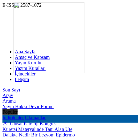
E-ISSN: 2587-1072
Ana Sayfa
Amaç ve Kapsam
Yayın Kurulu
Yazım Kuralları
İçindekiler
İletişim
Son Sayı
Arşiv
Arama
Yayın Hakkı Devir Formu
Popüler
İndirilenler
Okunanlar
29. Ulusal Patoloji Kongresi
Küretaj Materyalinde Tanı Alan Ute
Dalakta Nadir Bir Lezyon: Epidermo