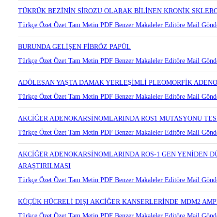
TÜKRÜK BEZİNİN SİROZU OLARAK BİLİNEN KRONİK SKLER
Türkçe Özet
Özet
Tam Metin
PDF
Benzer Makaleler
Editöre Mail Gönd
BURUNDA GELİŞEN FİBRÖZ PAPÜL
Türkçe Özet
Özet
Tam Metin
PDF
Benzer Makaleler
Editöre Mail Gönd
ADÖLESAN YAŞTA DAMAK YERLEŞİMLİ PLEOMORFİK ADEN
Türkçe Özet
Özet
Tam Metin
PDF
Benzer Makaleler
Editöre Mail Gönd
AKCİĞER ADENOKARSİNOMLARINDA ROS1 MUTASYONU TESP
Türkçe Özet
Özet
Tam Metin
PDF
Benzer Makaleler
Editöre Mail Gönd
AKCİĞER ADENOKARSİNOMLARINDA ROS-1 GEN YENİDEN D
ARAŞTIRILMASI
Türkçe Özet
Özet
Tam Metin
PDF
Benzer Makaleler
Editöre Mail Gönd
KÜÇÜK HÜCRELİ DIŞI AKCİĞER KANSERLERİNDE MDM2 AMPL
Türkçe Özet
Özet
Tam Metin
PDF
Benzer Makaleler
Editöre Mail Gönd