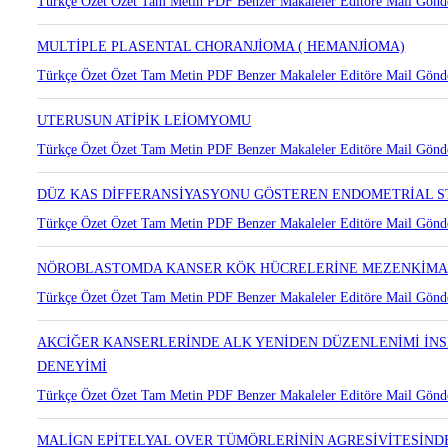
Türkçe Özet
Özet
Tam Metin
PDF
Benzer Makaleler
Editöre Mail Gönd
MULTİPLE PLASENTAL CHORANJİOMA ( HEMANJİOMA)
Türkçe Özet
Özet
Tam Metin
PDF
Benzer Makaleler
Editöre Mail Gönd
UTERUSUN ATİPİK LEİOMYOMU
Türkçe Özet
Özet
Tam Metin
PDF
Benzer Makaleler
Editöre Mail Gönd
DÜZ KAS DİFFERANSİYASYONU GÖSTEREN ENDOMETRİAL 
Türkçe Özet
Özet
Tam Metin
PDF
Benzer Makaleler
Editöre Mail Gönd
NÖROBLASTOMDA KANSER KÖK HÜCRELERİNE MEZENKİMAL K
Türkçe Özet
Özet
Tam Metin
PDF
Benzer Makaleler
Editöre Mail Gönd
AKCİĞER KANSERLERİNDE ALK YENİDEN DÜZENLENİMİ İNSİD
DENEYİMİ
Türkçe Özet
Özet
Tam Metin
PDF
Benzer Makaleler
Editöre Mail Gönd
MALİGN EPİTELYAL OVER TÜMÖRLERİNİN AGRESİVİTESİNDE 