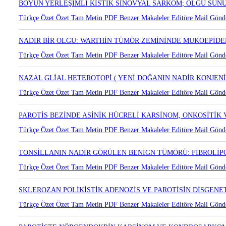
BOYUN YERLEŞİMLİ KİSTİK SİNOVYAL SARKOM; OLGU SUN
Türkçe Özet
Özet
Tam Metin
PDF
Benzer Makaleler
Editöre Mail Gönd
NADİR BİR OLGU: WARTHİN TÜMÖR ZEMİNİNDE MUKOEPİD
Türkçe Özet
Özet
Tam Metin
PDF
Benzer Makaleler
Editöre Mail Gönd
NAZAL GLİAL HETEROTOPİ ( YENİ DOĞANIN NADİR KONJENİ
Türkçe Özet
Özet
Tam Metin
PDF
Benzer Makaleler
Editöre Mail Gönd
PAROTİS BEZİNDE ASİNİK HÜCRELİ KARSİNOM, ONKOSİTİK
Türkçe Özet
Özet
Tam Metin
PDF
Benzer Makaleler
Editöre Mail Gönd
TONSİLLANIN NADİR GÖRÜLEN BENİGN TÜMÖRÜ: FİBROLİ
Türkçe Özet
Özet
Tam Metin
PDF
Benzer Makaleler
Editöre Mail Gönd
SKLEROZAN POLİKİSTİK ADENOZİS VE PAROTİSİN DİSGENET
Türkçe Özet
Özet
Tam Metin
PDF
Benzer Makaleler
Editöre Mail Gönd