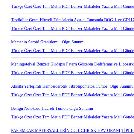
Türkçe Özet
Özet
Tam Metin
PDF
Benzer Makaleler
Yazara Mail Gönd
Testiküler Germ Hücreli Tümörlerin Ayırıcı Tanısında DOG-1 ve CD117
Türkçe Özet
Özet
Tam Metin
PDF
Benzer Makaleler
Yazara Mail Gönd
Memenin Seroid Granülomu: Olgu Sunumu
Türkçe Özet
Özet
Tam Metin
PDF
Benzer Makaleler
Yazara Mail Gönd
Meningotelyal Benzeri Girdapsı Patern Gösteren Dediferansiye Lipos
Türkçe Özet
Özet
Tam Metin
PDF
Benzer Makaleler
Yazara Mail Gönd
Aksilla Yerleşimli Hemosiderotik Fibrolipomatöz Tümör: Olgu Sunumu
Türkçe Özet
Özet
Tam Metin
PDF
Benzer Makaleler
Yazara Mail Gönd
Benign Notokord Hücreli Tümör: Olgu Sunumu
Türkçe Özet
Özet
Tam Metin
PDF
Benzer Makaleler
Yazara Mail Gönd
PAP SMEAR MATERYALLERİNDE HİGHRİSK HPV ORANI,TİPL