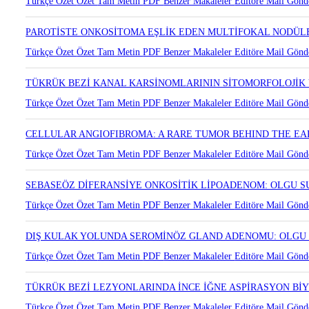
Türkçe Özet
Özet
Tam Metin
PDF
Benzer Makaleler
Editöre Mail Gönd
PAROTİSTE ONKOSİTOMA EŞLİK EDEN MULTİFOKAL NODÜLE
Türkçe Özet
Özet
Tam Metin
PDF
Benzer Makaleler
Editöre Mail Gönd
TÜKRÜK BEZİ KANAL KARSİNOMLARININ SİTOMORFOLOJİK 
Türkçe Özet
Özet
Tam Metin
PDF
Benzer Makaleler
Editöre Mail Gönd
CELLULAR ANGIOFIBROMA: A RARE TUMOR BEHIND THE EA
Türkçe Özet
Özet
Tam Metin
PDF
Benzer Makaleler
Editöre Mail Gönd
SEBASEÖZ DİFERANSİYE ONKOSİTİK LİPOADENOM: OLGU 
Türkçe Özet
Özet
Tam Metin
PDF
Benzer Makaleler
Editöre Mail Gönd
DIŞ KULAK YOLUNDA SEROMİNÖZ GLAND ADENOMU: OLGU
Türkçe Özet
Özet
Tam Metin
PDF
Benzer Makaleler
Editöre Mail Gönd
TÜKRÜK BEZİ LEZYONLARINDA İNCE İĞNE ASPİRASYON BİY
Türkçe Özet
Özet
Tam Metin
PDF
Benzer Makaleler
Editöre Mail Gönd