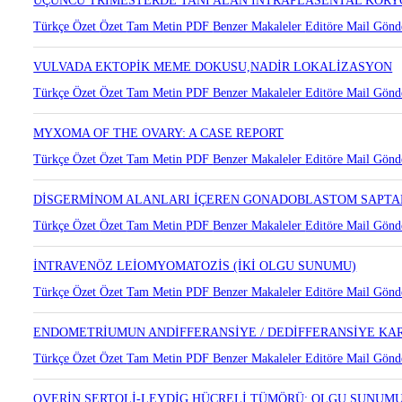
ÜÇÜNCÜ TRİMESTERDE TANI ALAN İNTRAPLASENTAL KOR
Türkçe Özet
Özet
Tam Metin
PDF
Benzer Makaleler
Editöre Mail Gönd
VULVADA EKTOPİK MEME DOKUSU,NADİR LOKALİZASYON
Türkçe Özet
Özet
Tam Metin
PDF
Benzer Makaleler
Editöre Mail Gönd
MYXOMA OF THE OVARY: A CASE REPORT
Türkçe Özet
Özet
Tam Metin
PDF
Benzer Makaleler
Editöre Mail Gönd
DİSGERMİNOM ALANLARI İÇEREN GONADOBLASTOM SAPTA
Türkçe Özet
Özet
Tam Metin
PDF
Benzer Makaleler
Editöre Mail Gönd
İNTRAVENÖZ LEİOMYOMATOZİS (İKİ OLGU SUNUMU)
Türkçe Özet
Özet
Tam Metin
PDF
Benzer Makaleler
Editöre Mail Gönd
ENDOMETRİUMUN ANDİFFERANSİYE / DEDİFFERANSİYE KA
Türkçe Özet
Özet
Tam Metin
PDF
Benzer Makaleler
Editöre Mail Gönd
OVERİN SERTOLİ-LEYDİG HÜCRELİ TÜMÖRÜ: OLGU SUNUM