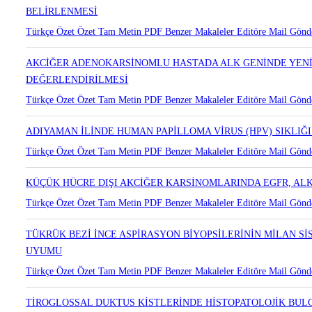
BELİRLENMESİ
Türkçe Özet
Özet
Tam Metin
PDF
Benzer Makaleler
Editöre Mail Gönd
AKCİĞER ADENOKARSİNOMLU HASTADA ALK GENİNDE YENİD
DEĞERLENDİRİLMESİ
Türkçe Özet
Özet
Tam Metin
PDF
Benzer Makaleler
Editöre Mail Gönd
ADIYAMAN İLİNDE HUMAN PAPİLLOMA VİRUS (HPV) SIKLIĞI
Türkçe Özet
Özet
Tam Metin
PDF
Benzer Makaleler
Editöre Mail Gönd
KÜÇÜK HÜCRE DIŞI AKCİĞER KARSİNOMLARINDA EGFR, ALK
Türkçe Özet
Özet
Tam Metin
PDF
Benzer Makaleler
Editöre Mail Gönd
TÜKRÜK BEZİ İNCE ASPİRASYON BİYOPSİLERİNİN MİLAN Sİ
UYUMU
Türkçe Özet
Özet
Tam Metin
PDF
Benzer Makaleler
Editöre Mail Gönd
TİROGLOSSAL DUKTUS KİSTLERİNDE HİSTOPATOLOJİK BULG