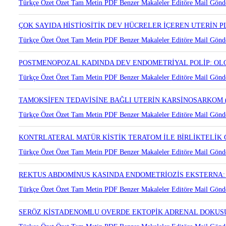
Türkçe Özet
Özet
Tam Metin
PDF
Benzer Makaleler
Editöre Mail Gönd
ÇOK SAYIDA HİSTİOSİTİK DEV HÜCRELER İÇEREN UTERİN
Türkçe Özet
Özet
Tam Metin
PDF
Benzer Makaleler
Editöre Mail Gönd
POSTMENOPOZAL KADINDA DEV ENDOMETRİYAL POLİP: O
Türkçe Özet
Özet
Tam Metin
PDF
Benzer Makaleler
Editöre Mail Gönd
TAMOKSİFEN TEDAVİSİNE BAĞLI UTERİN KARSİNOSARKOM
Türkçe Özet
Özet
Tam Metin
PDF
Benzer Makaleler
Editöre Mail Gönd
KONTRLATERAL MATÜR KİSTİK TERATOM İLE BİRLİKTELİ
Türkçe Özet
Özet
Tam Metin
PDF
Benzer Makaleler
Editöre Mail Gönd
REKTUS ABDOMİNUS KASINDA ENDOMETRİOZİS EKSTERNA
Türkçe Özet
Özet
Tam Metin
PDF
Benzer Makaleler
Editöre Mail Gönd
SERÖZ KİSTADENOMLU OVERDE EKTOPİK ADRENAL DOKUSU