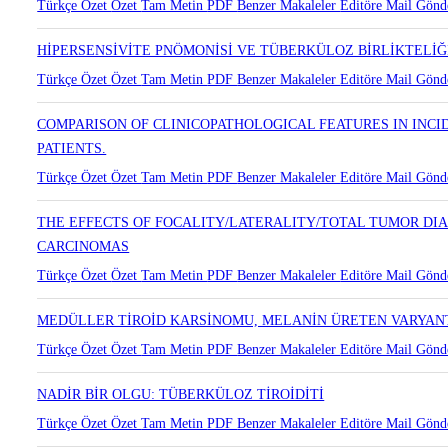
Türkçe Özet
Özet
Tam Metin
PDF
Benzer Makaleler
Editöre Mail Gönd
HİPERSENSİVİTE PNÖMONİSİ VE TÜBERKÜLOZ BİRLİKTELİĞ
Türkçe Özet
Özet
Tam Metin
PDF
Benzer Makaleler
Editöre Mail Gönd
COMPARISON OF CLINICOPATHOLOGICAL FEATURES IN INCI
PATIENTS.
Türkçe Özet
Özet
Tam Metin
PDF
Benzer Makaleler
Editöre Mail Gönd
THE EFFECTS OF FOCALITY/LATERALITY/TOTAL TUMOR DI
CARCINOMAS
Türkçe Özet
Özet
Tam Metin
PDF
Benzer Makaleler
Editöre Mail Gönd
MEDÜLLER TİROİD KARSİNOMU, MELANİN ÜRETEN VARYANT
Türkçe Özet
Özet
Tam Metin
PDF
Benzer Makaleler
Editöre Mail Gönd
NADİR BİR OLGU: TÜBERKÜLOZ TİROİDİTİ
Türkçe Özet
Özet
Tam Metin
PDF
Benzer Makaleler
Editöre Mail Gönd