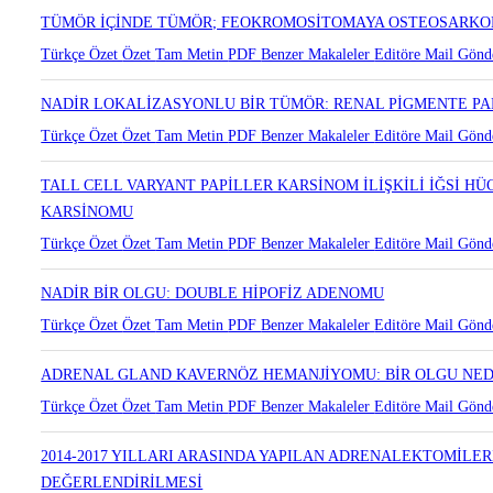
TÜMÖR İÇİNDE TÜMÖR; FEOKROMOSİTOMAYA OSTEOSARKO
Türkçe Özet
Özet
Tam Metin
PDF
Benzer Makaleler
Editöre Mail Gönd
NADİR LOKALİZASYONLU BİR TÜMÖR: RENAL PİGMENTE 
Türkçe Özet
Özet
Tam Metin
PDF
Benzer Makaleler
Editöre Mail Gönd
TALL CELL VARYANT PAPİLLER KARSİNOM İLİŞKİLİ İĞSİ H
KARSİNOMU
Türkçe Özet
Özet
Tam Metin
PDF
Benzer Makaleler
Editöre Mail Gönd
NADİR BİR OLGU: DOUBLE HİPOFİZ ADENOMU
Türkçe Özet
Özet
Tam Metin
PDF
Benzer Makaleler
Editöre Mail Gönd
ADRENAL GLAND KAVERNÖZ HEMANJİYOMU: BİR OLGU NE
Türkçe Özet
Özet
Tam Metin
PDF
Benzer Makaleler
Editöre Mail Gönd
2014-2017 YILLARI ARASINDA YAPILAN ADRENALEKTOMİLE
DEĞERLENDİRİLMESİ