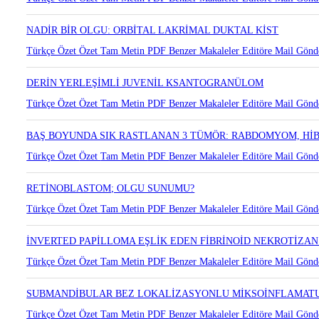
NADİR BİR OLGU: ORBİTAL LAKRİMAL DUKTAL KİST
Türkçe Özet
Özet
Tam Metin
PDF
Benzer Makaleler
Editöre Mail Gönd
DERİN YERLEŞİMLİ JUVENİL KSANTOGRANÜLOM
Türkçe Özet
Özet
Tam Metin
PDF
Benzer Makaleler
Editöre Mail Gönd
BAŞ BOYUNDA SIK RASTLANAN 3 TÜMÖR: RABDOMYOM, Hİ
Türkçe Özet
Özet
Tam Metin
PDF
Benzer Makaleler
Editöre Mail Gönd
RETİNOBLASTOM; OLGU SUNUMU?
Türkçe Özet
Özet
Tam Metin
PDF
Benzer Makaleler
Editöre Mail Gönd
İNVERTED PAPİLLOMA EŞLİK EDEN FİBRİNOİD NEKROTİZ
Türkçe Özet
Özet
Tam Metin
PDF
Benzer Makaleler
Editöre Mail Gönd
SUBMANDİBULAR BEZ LOKALİZASYONLU MİKSOİNFLAMATU
Türkçe Özet
Özet
Tam Metin
PDF
Benzer Makaleler
Editöre Mail Gönd