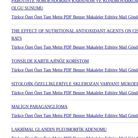
PAROTİSTE NÖROENDOKRİN KARSİNOM VE KONDROSARKOM 
OLGU SUNUMU
Türkçe Özet
Özet
Tam Metin
PDF
Benzer Makaleler
Editöre Mail Gönd
THE EFFECT OF NUTRITIONAL ANTIOXIDANT AGENTS ON C
RATS
Türkçe Özet
Özet
Tam Metin
PDF
Benzer Makaleler
Editöre Mail Gönd
TONSİLDE KARTİLAJİNÖZ KORİSTOM
Türkçe Özet
Özet
Tam Metin
PDF
Benzer Makaleler
Editöre Mail Gönd
SİTOLOJİK ÖZELLİKLERİYLE SKLEROZAN VARYANT MUKOE
Türkçe Özet
Özet
Tam Metin
PDF
Benzer Makaleler
Editöre Mail Gönd
MALİGN PARAGANGLİOMA
Türkçe Özet
Özet
Tam Metin
PDF
Benzer Makaleler
Editöre Mail Gönd
LAKRİMAL GLANDIN PLEOMORFİK ADENOMU