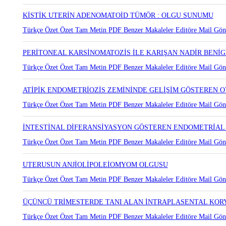
KİSTİK UTERİN ADENOMATOİD TÜMÖR : OLGU SUNUMU
Türkçe Özet
Özet
Tam Metin
PDF
Benzer Makaleler
Editöre Mail Gön
PERİTONEAL KARSİNOMATOZİS İLE KARIŞAN NADİR BENİG
Türkçe Özet
Özet
Tam Metin
PDF
Benzer Makaleler
Editöre Mail Gön
ATİPİK ENDOMETRİOZİS ZEMİNİNDE GELİŞİM GÖSTEREN 
Türkçe Özet
Özet
Tam Metin
PDF
Benzer Makaleler
Editöre Mail Gön
İNTESTİNAL DİFERANSİYASYON GÖSTEREN ENDOMETRİA
Türkçe Özet
Özet
Tam Metin
PDF
Benzer Makaleler
Editöre Mail Gön
UTERUSUN ANJİOLİPOLEİOMYOM OLGUSU
Türkçe Özet
Özet
Tam Metin
PDF
Benzer Makaleler
Editöre Mail Gön
ÜÇÜNCÜ TRİMESTERDE TANI ALAN İNTRAPLASENTAL KO
Türkçe Özet
Özet
Tam Metin
PDF
Benzer Makaleler
Editöre Mail Gön