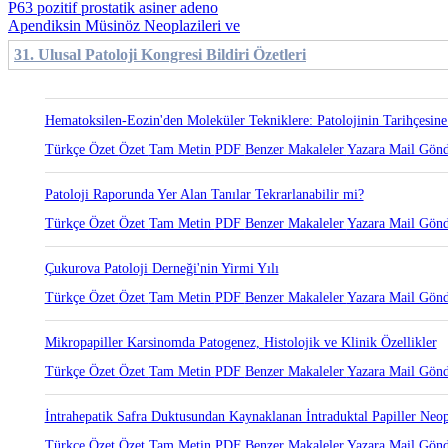
P63 pozitif prostatik asiner adeno
Apendiksin Müsinöz Neoplazileri ve
31. Ulusal Patoloji Kongresi Bildiri Özetleri
Hematoksilen-Eozin'den Moleküler Tekniklere: Patolojinin Tarihçesine
Türkçe Özet
Özet
Tam Metin
PDF
Benzer Makaleler
Yazara Mail Gön
Patoloji Raporunda Yer Alan Tanılar Tekrarlanabilir mi?
Türkçe Özet
Özet
Tam Metin
PDF
Benzer Makaleler
Yazara Mail Gön
Çukurova Patoloji Derneği'nin Yirmi Yılı
Türkçe Özet
Özet
Tam Metin
PDF
Benzer Makaleler
Yazara Mail Gön
Mikropapiller Karsinomda Patogenez, Histolojik ve Klinik Özellikler
Türkçe Özet
Özet
Tam Metin
PDF
Benzer Makaleler
Yazara Mail Gön
İntrahepatik Safra Duktusundan Kaynaklanan İntraduktal Papiller Ne
Türkçe Özet
Özet
Tam Metin
PDF
Benzer Makaleler
Yazara Mail Gön