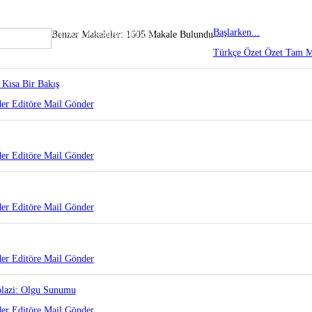
Güncel Patoloji Dergisi
Başlarken...
Benzer Makaleler: 1605 Makale Bulundu
Türkçe Özet
Özet
Tam M
 Kısa Bir Bakış
der
Editöre Mail Gönder
der
Editöre Mail Gönder
der
Editöre Mail Gönder
der
Editöre Mail Gönder
oplazi: Olgu Sunumu
der
Editöre Mail Gönder