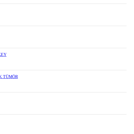
KEY
İK TÜMÖR