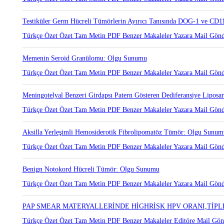
Testiküler Germ Hücreli Tümörlerin Ayırıcı Tanısında DOG-1 ve CD11
Türkçe Özet
Özet
Tam Metin
PDF
Benzer Makaleler
Yazara Mail Gön
Memenin Seroid Granülomu: Olgu Sunumu
Türkçe Özet
Özet
Tam Metin
PDF
Benzer Makaleler
Yazara Mail Gön
Meningotelyal Benzeri Girdapsı Patern Gösteren Dediferansiye Lipo
Türkçe Özet
Özet
Tam Metin
PDF
Benzer Makaleler
Yazara Mail Gön
Aksilla Yerleşimli Hemosiderotik Fibrolipomatöz Tümör: Olgu Sunum
Türkçe Özet
Özet
Tam Metin
PDF
Benzer Makaleler
Yazara Mail Gön
Benign Notokord Hücreli Tümör: Olgu Sunumu
Türkçe Özet
Özet
Tam Metin
PDF
Benzer Makaleler
Yazara Mail Gön
PAP SMEAR MATERYALLERİNDE HİGHRİSK HPV ORANI,TİPL
Türkçe Özet
Özet
Tam Metin
PDF
Benzer Makaleler
Editöre Mail Gön