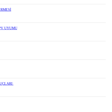
İRMESİ
HPV UYUMU
UÇLARI: