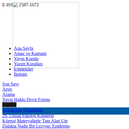
E-ISSN: 2587-1072
Ana Sayfa
Amaç ve Kapsam
Yayın Kurulu
Yazım Kuralları
İçindekiler
İletişim
Son Sayı
Arşiv
Arama
Yayın Hakkı Devir Formu
Popüler
İndirilenler
Okunanlar
29. Ulusal Patoloji Kongresi
Küretaj Materyalinde Tanı Alan Ute
Dalakta Nadir Bir Lezyon: Epidermo