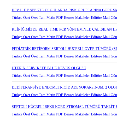
HPV İLE ENFEKTE OLGULARDA RİSK GRUPLARINA GÖRE S
Türkçe Özet
Özet
Tam Metin
PDF
Benzer Makaleler
Editöre Mail Gön
KLİNİĞİMİZDE REAL TİME PCR YÖNTEMİYLE ÇALIŞILAN HPV
Türkçe Özet
Özet
Tam Metin
PDF
Benzer Makaleler
Editöre Mail Gön
PEDİATRİK RETİFORM SERTOLİ HÜCRELİ OVER TÜMÖRÜ (S
Türkçe Özet
Özet
Tam Metin
PDF
Benzer Makaleler
Editöre Mail Gön
UTERİN SERVİKSTE BLUE NEVÜS OLGUSU
Türkçe Özet
Özet
Tam Metin
PDF
Benzer Makaleler
Editöre Mail Gön
DEDİFERANSİYE ENDOMETRİOİD ADENOKARSİNOM: 2 OLGU 
Türkçe Özet
Özet
Tam Metin
PDF
Benzer Makaleler
Editöre Mail Gön
SERTOLİ HÜCRELİ SEKS KORD STROMAL TÜMÖRÜ TAKLİT
Türkçe Özet
Özet
Tam Metin
PDF
Benzer Makaleler
Editöre Mail Gön