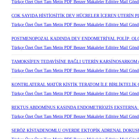
ASHERMAN SENDROMLU HASTADA FALLOPİAN TÜPTE LEİ
Türkçe Özet
Özet
Tam Metin
PDF
Benzer Makaleler
Editöre Mail Gönd
ÇOK SAYIDA HİSTİOSİTİK DEV HÜCRELER İÇEREN UTERİN
Türkçe Özet
Özet
Tam Metin
PDF
Benzer Makaleler
Editöre Mail Gönd
POSTMENOPOZAL KADINDA DEV ENDOMETRİYAL POLİP: O
Türkçe Özet
Özet
Tam Metin
PDF
Benzer Makaleler
Editöre Mail Gönd
TAMOKSİFEN TEDAVİSİNE BAĞLI UTERİN KARSİNOSARKOM
Türkçe Özet
Özet
Tam Metin
PDF
Benzer Makaleler
Editöre Mail Gönd
KONTRLATERAL MATÜR KİSTİK TERATOM İLE BİRLİKTELİ
Türkçe Özet
Özet
Tam Metin
PDF
Benzer Makaleler
Editöre Mail Gönd
REKTUS ABDOMİNUS KASINDA ENDOMETRİOZİS EKSTERNA
Türkçe Özet
Özet
Tam Metin
PDF
Benzer Makaleler
Editöre Mail Gönd