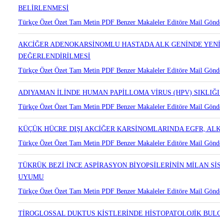
MALİGN EPİTELYAL OVER TÜMÖRLERİNİN AGRESİVİTESİNDE 
BELİRLENMESİ
Türkçe Özet
Özet
Tam Metin
PDF
Benzer Makaleler
Editöre Mail Gönd
AKCİĞER ADENOKARSİNOMLU HASTADA ALK GENİNDE YENİD
DEĞERLENDİRİLMESİ
Türkçe Özet
Özet
Tam Metin
PDF
Benzer Makaleler
Editöre Mail Gönd
ADIYAMAN İLİNDE HUMAN PAPİLLOMA VİRUS (HPV) SIKLIĞI
Türkçe Özet
Özet
Tam Metin
PDF
Benzer Makaleler
Editöre Mail Gönd
KÜÇÜK HÜCRE DIŞI AKCİĞER KARSİNOMLARINDA EGFR, ALK
Türkçe Özet
Özet
Tam Metin
PDF
Benzer Makaleler
Editöre Mail Gönd
TÜKRÜK BEZİ İNCE ASPİRASYON BİYOPSİLERİNİN MİLAN Sİ
UYUMU
Türkçe Özet
Özet
Tam Metin
PDF
Benzer Makaleler
Editöre Mail Gönd