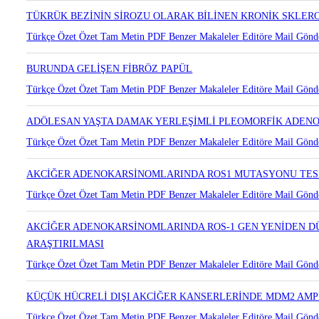
Türkçe Özet
Özet
Tam Metin
PDF
Benzer Makaleler
Editöre Mail Gönd
TÜKRÜK BEZİNİN SİROZU OLARAK BİLİNEN KRONİK SKLER
Türkçe Özet
Özet
Tam Metin
PDF
Benzer Makaleler
Editöre Mail Gönd
BURUNDA GELİŞEN FİBRÖZ PAPÜL
Türkçe Özet
Özet
Tam Metin
PDF
Benzer Makaleler
Editöre Mail Gönd
ADÖLESAN YAŞTA DAMAK YERLEŞİMLİ PLEOMORFİK ADEN
Türkçe Özet
Özet
Tam Metin
PDF
Benzer Makaleler
Editöre Mail Gönd
AKCİĞER ADENOKARSİNOMLARINDA ROS1 MUTASYONU TESP
Türkçe Özet
Özet
Tam Metin
PDF
Benzer Makaleler
Editöre Mail Gönd
AKCİĞER ADENOKARSİNOMLARINDA ROS-1 GEN YENİDEN D
ARAŞTIRILMASI
Türkçe Özet
Özet
Tam Metin
PDF
Benzer Makaleler
Editöre Mail Gönd