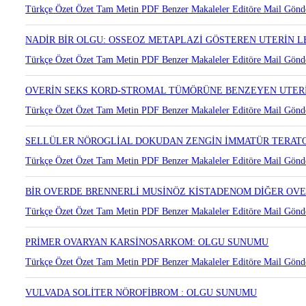
KOLESTEROL GRANÜLOMLARININ MUHTEMEL PATOGENEZİ: 
Türkçe Özet
Özet
Tam Metin
PDF
Benzer Makaleler
Editöre Mail Gönd
NADİR BİR OLGU: OSSEOZ METAPLAZİ GÖSTEREN UTERİN 
Türkçe Özet
Özet
Tam Metin
PDF
Benzer Makaleler
Editöre Mail Gönd
OVERİN SEKS KORD-STROMAL TÜMÖRÜNE BENZEYEN UTER
Türkçe Özet
Özet
Tam Metin
PDF
Benzer Makaleler
Editöre Mail Gönd
SELLÜLER NÖROGLİAL DOKUDAN ZENGİN İMMATÜR TERAT
Türkçe Özet
Özet
Tam Metin
PDF
Benzer Makaleler
Editöre Mail Gönd
BİR OVERDE BRENNERLİ MUSİNÖZ KİSTADENOM DİĞER OVE
Türkçe Özet
Özet
Tam Metin
PDF
Benzer Makaleler
Editöre Mail Gönd
PRİMER OVARYAN KARSİNOSARKOM: OLGU SUNUMU
Türkçe Özet
Özet
Tam Metin
PDF
Benzer Makaleler
Editöre Mail Gönd