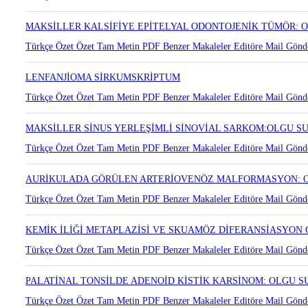
SUBMANDİBULAR BEZ LOKALİZASYONLU MİKSOİNFLAMATU
Türkçe Özet
Özet
Tam Metin
PDF
Benzer Makaleler
Editöre Mail Gönd
MAKSİLLER KALSİFİYE EPİTELYAL ODONTOJENİK TÜMÖR:
Türkçe Özet
Özet
Tam Metin
PDF
Benzer Makaleler
Editöre Mail Gönd
LENFANJİOMA SİRKUMSKRİPTUM
Türkçe Özet
Özet
Tam Metin
PDF
Benzer Makaleler
Editöre Mail Gönd
MAKSİLLER SİNUS YERLEŞİMLİ SİNOVİAL SARKOM:OLGU 
Türkçe Özet
Özet
Tam Metin
PDF
Benzer Makaleler
Editöre Mail Gönd
AURİKULADA GÖRÜLEN ARTERİOVENÖZ MALFORMASYON: 
Türkçe Özet
Özet
Tam Metin
PDF
Benzer Makaleler
Editöre Mail Gönd
KEMİK İLİĞİ METAPLAZİSİ VE SKUAMÖZ DİFERANSİASYON 
Türkçe Özet
Özet
Tam Metin
PDF
Benzer Makaleler
Editöre Mail Gönd