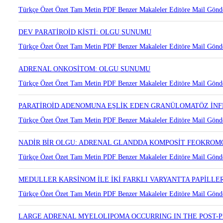
2014-2017 YILLARI ARASINDA YAPILAN ADRENALEKTOMİLE
DEĞERLENDİRİLMESİ
Türkçe Özet
Özet
Tam Metin
PDF
Benzer Makaleler
Editöre Mail Gönd
DEV PARATİROİD KİSTİ: OLGU SUNUMU
Türkçe Özet
Özet
Tam Metin
PDF
Benzer Makaleler
Editöre Mail Gönd
ADRENAL ONKOSİTOM: OLGU SUNUMU
Türkçe Özet
Özet
Tam Metin
PDF
Benzer Makaleler
Editöre Mail Gönd
PARATİROİD ADENOMUNA EŞLİK EDEN GRANÜLOMATÖZ İN
Türkçe Özet
Özet
Tam Metin
PDF
Benzer Makaleler
Editöre Mail Gönd
NADİR BİR OLGU: ADRENAL GLANDDA KOMPOSİT FEOKRO
Türkçe Özet
Özet
Tam Metin
PDF
Benzer Makaleler
Editöre Mail Gönd
MEDULLER KARSİNOM İLE İKİ FARKLI VARYANTTA PAPİLL
Türkçe Özet
Özet
Tam Metin
PDF
Benzer Makaleler
Editöre Mail Gönd