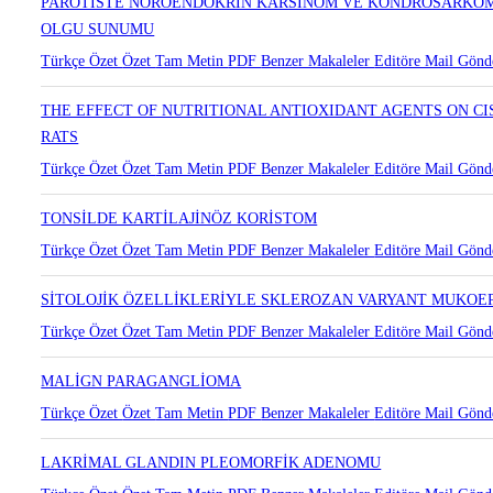
Türkçe Özet
Özet
Tam Metin
PDF
Benzer Makaleler
Editöre Mail Gönd
PAROTİSTE NÖROENDOKRİN KARSİNOM VE KONDROSARKOM 
OLGU SUNUMU
Türkçe Özet
Özet
Tam Metin
PDF
Benzer Makaleler
Editöre Mail Gönd
THE EFFECT OF NUTRITIONAL ANTIOXIDANT AGENTS ON C
RATS
Türkçe Özet
Özet
Tam Metin
PDF
Benzer Makaleler
Editöre Mail Gönd
TONSİLDE KARTİLAJİNÖZ KORİSTOM
Türkçe Özet
Özet
Tam Metin
PDF
Benzer Makaleler
Editöre Mail Gönd
SİTOLOJİK ÖZELLİKLERİYLE SKLEROZAN VARYANT MUKOE
Türkçe Özet
Özet
Tam Metin
PDF
Benzer Makaleler
Editöre Mail Gönd
MALİGN PARAGANGLİOMA
Türkçe Özet
Özet
Tam Metin
PDF
Benzer Makaleler
Editöre Mail Gönd