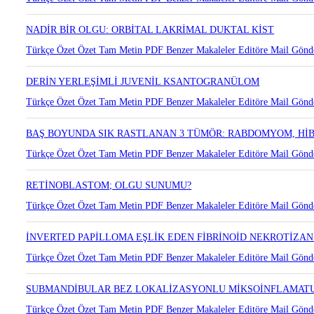
TÜKRÜK BEZİ LEZYONLARINDA İNCE İĞNE ASPİRASYON BİY
Türkçe Özet
Özet
Tam Metin
PDF
Benzer Makaleler
Editöre Mail Gönd
NADİR BİR OLGU: ORBİTAL LAKRİMAL DUKTAL KİST
Türkçe Özet
Özet
Tam Metin
PDF
Benzer Makaleler
Editöre Mail Gönd
DERİN YERLEŞİMLİ JUVENİL KSANTOGRANÜLOM
Türkçe Özet
Özet
Tam Metin
PDF
Benzer Makaleler
Editöre Mail Gönd
BAŞ BOYUNDA SIK RASTLANAN 3 TÜMÖR: RABDOMYOM, Hİ
Türkçe Özet
Özet
Tam Metin
PDF
Benzer Makaleler
Editöre Mail Gönd
RETİNOBLASTOM; OLGU SUNUMU?
Türkçe Özet
Özet
Tam Metin
PDF
Benzer Makaleler
Editöre Mail Gönd
İNVERTED PAPİLLOMA EŞLİK EDEN FİBRİNOİD NEKROTİZ
Türkçe Özet
Özet
Tam Metin
PDF
Benzer Makaleler
Editöre Mail Gönd