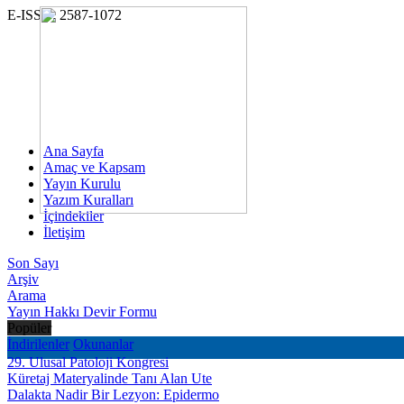
E-ISSN: 2587-1072
Ana Sayfa
Amaç ve Kapsam
Yayın Kurulu
Yazım Kuralları
İçindekiler
İletişim
Son Sayı
Arşiv
Arama
Yayın Hakkı Devir Formu
Popüler
İndirilenler
Okunanlar
29. Ulusal Patoloji Kongresi
Küretaj Materyalinde Tanı Alan Ute
Dalakta Nadir Bir Lezyon: Epidermo