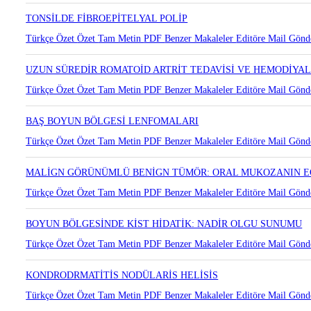
WARTİN TÜMÖRÜNÜN NADİR YERLEŞİM YERİ: NAZOFARİNK
Türkçe Özet
Özet
Tam Metin
PDF
Benzer Makaleler
Editöre Mail Gönd
TONSİLDE FİBROEPİTELYAL POLİP
Türkçe Özet
Özet
Tam Metin
PDF
Benzer Makaleler
Editöre Mail Gönd
UZUN SÜREDİR ROMATOİD ARTRİT TEDAVİSİ VE HEMODİYAL
Türkçe Özet
Özet
Tam Metin
PDF
Benzer Makaleler
Editöre Mail Gönd
BAŞ BOYUN BÖLGESİ LENFOMALARI
Türkçe Özet
Özet
Tam Metin
PDF
Benzer Makaleler
Editöre Mail Gönd
MALİGN GÖRÜNÜMLÜ BENİGN TÜMÖR: ORAL MUKOZANIN EO
Türkçe Özet
Özet
Tam Metin
PDF
Benzer Makaleler
Editöre Mail Gönd
BOYUN BÖLGESİNDE KİST HİDATİK: NADİR OLGU SUNUMU
Türkçe Özet
Özet
Tam Metin
PDF
Benzer Makaleler
Editöre Mail Gönd
KONDRODRMATİTİS NODÜLARİS HELİSİS