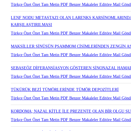
TİROGLOSSAL DUKTUS KİSTLERİNDE HİSTOPATOLOJİK BULG
Türkçe Özet
Özet
Tam Metin
PDF
Benzer Makaleler
Editöre Mail Gönd
LENF NODU METASTAZI OLAN LARENKS KARSİNOMLARINDA
KARŞILAŞTIRILMASI
Türkçe Özet
Özet
Tam Metin
PDF
Benzer Makaleler
Editöre Mail Gönd
MAKSİLLER SİNÜSÜN PSAMMOM CİSİMLERİNDEN ZENGİN A
Türkçe Özet
Özet
Tam Metin
PDF
Benzer Makaleler
Editöre Mail Gönd
SEBASEÖZ DİFERANSİASYON GÖSTEREN SİNONAZAL HAM
Türkçe Özet
Özet
Tam Metin
PDF
Benzer Makaleler
Editöre Mail Gönd
TÜKÜRÜK BEZİ TÜMÖRLERİNDE TÜMÖR DEPOZİTLERİ
Türkçe Özet
Özet
Tam Metin
PDF
Benzer Makaleler
Editöre Mail Gönd
KORDOMA; NAZAL KİTLE İLE PREZENTE OLAN BİR OLGU S