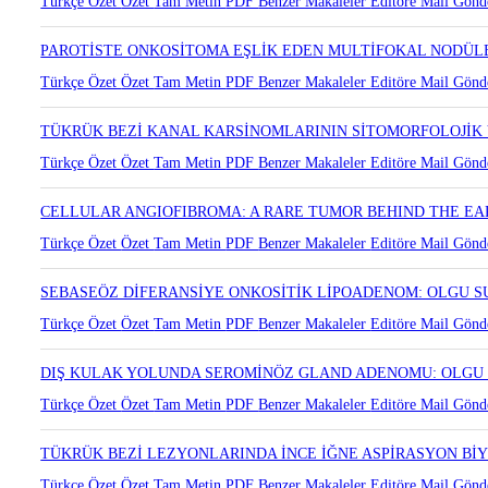
LAKRİMAL GLANDIN PLEOMORFİK ADENOMU
Türkçe Özet
Özet
Tam Metin
PDF
Benzer Makaleler
Editöre Mail Gönd
PAROTİSTE ONKOSİTOMA EŞLİK EDEN MULTİFOKAL NODÜLE
Türkçe Özet
Özet
Tam Metin
PDF
Benzer Makaleler
Editöre Mail Gönd
TÜKRÜK BEZİ KANAL KARSİNOMLARININ SİTOMORFOLOJİK 
Türkçe Özet
Özet
Tam Metin
PDF
Benzer Makaleler
Editöre Mail Gönd
CELLULAR ANGIOFIBROMA: A RARE TUMOR BEHIND THE EA
Türkçe Özet
Özet
Tam Metin
PDF
Benzer Makaleler
Editöre Mail Gönd
SEBASEÖZ DİFERANSİYE ONKOSİTİK LİPOADENOM: OLGU 
Türkçe Özet
Özet
Tam Metin
PDF
Benzer Makaleler
Editöre Mail Gönd
DIŞ KULAK YOLUNDA SEROMİNÖZ GLAND ADENOMU: OLGU
Türkçe Özet
Özet
Tam Metin
PDF
Benzer Makaleler
Editöre Mail Gönd