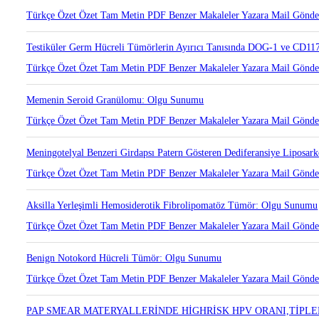
İntrahepatik Safra Duktusundan Kaynaklanan İntraduktal Papiller Neop
Türkçe Özet
Özet
Tam Metin
PDF
Benzer Makaleler
Yazara Mail Gönd
Testiküler Germ Hücreli Tümörlerin Ayırıcı Tanısında DOG-1 ve CD117
Türkçe Özet
Özet
Tam Metin
PDF
Benzer Makaleler
Yazara Mail Gönd
Memenin Seroid Granülomu: Olgu Sunumu
Türkçe Özet
Özet
Tam Metin
PDF
Benzer Makaleler
Yazara Mail Gönd
Meningotelyal Benzeri Girdapsı Patern Gösteren Dediferansiye Lipos
Türkçe Özet
Özet
Tam Metin
PDF
Benzer Makaleler
Yazara Mail Gönd
Aksilla Yerleşimli Hemosiderotik Fibrolipomatöz Tümör: Olgu Sunumu
Türkçe Özet
Özet
Tam Metin
PDF
Benzer Makaleler
Yazara Mail Gönd
Benign Notokord Hücreli Tümör: Olgu Sunumu
Türkçe Özet
Özet
Tam Metin
PDF
Benzer Makaleler
Yazara Mail Gönd