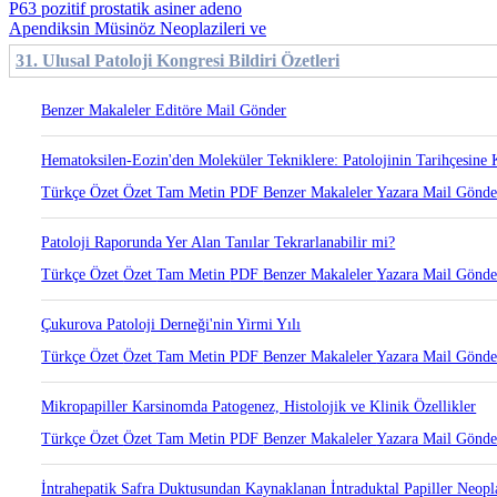
P63 pozitif prostatik asiner adeno
Apendiksin Müsinöz Neoplazileri ve
31. Ulusal Patoloji Kongresi Bildiri Özetleri
Türkçe Özet
Özet
Tam Metin
PDF
Benzer Makaleler
Yazara Mail Gönd
Çukurova Patoloji Derneği'nin Yirmi Yılı
Türkçe Özet
Özet
Tam Metin
PDF
Benzer Makaleler
Yazara Mail Gönd
Mikropapiller Karsinomda Patogenez, Histolojik ve Klinik Özellikler
Türkçe Özet
Özet
Tam Metin
PDF
Benzer Makaleler
Yazara Mail Gönd