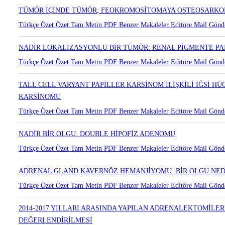
Türkçe Özet
Özet
Tam Metin
PDF
Benzer Makaleler
Editöre Mail Gönd
TÜMÖR İÇİNDE TÜMÖR; FEOKROMOSİTOMAYA OSTEOSARKO
Türkçe Özet
Özet
Tam Metin
PDF
Benzer Makaleler
Editöre Mail Gönd
NADİR LOKALİZASYONLU BİR TÜMÖR: RENAL PİGMENTE 
Türkçe Özet
Özet
Tam Metin
PDF
Benzer Makaleler
Editöre Mail Gönd
TALL CELL VARYANT PAPİLLER KARSİNOM İLİŞKİLİ İĞSİ H
KARSİNOMU
Türkçe Özet
Özet
Tam Metin
PDF
Benzer Makaleler
Editöre Mail Gönd
NADİR BİR OLGU: DOUBLE HİPOFİZ ADENOMU
Türkçe Özet
Özet
Tam Metin
PDF
Benzer Makaleler
Editöre Mail Gönd
ADRENAL GLAND KAVERNÖZ HEMANJİYOMU: BİR OLGU NE
Türkçe Özet
Özet
Tam Metin
PDF
Benzer Makaleler
Editöre Mail Gönd