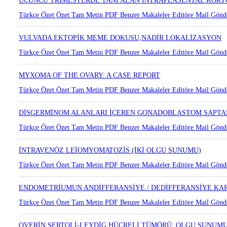
Türkçe Özet
Özet
Tam Metin
PDF
Benzer Makaleler
Editöre Mail Gönd
ÜÇÜNCÜ TRİMESTERDE TANI ALAN İNTRAPLASENTAL KOR
Türkçe Özet
Özet
Tam Metin
PDF
Benzer Makaleler
Editöre Mail Gönd
VULVADA EKTOPİK MEME DOKUSU,NADİR LOKALİZASYON
Türkçe Özet
Özet
Tam Metin
PDF
Benzer Makaleler
Editöre Mail Gönd
MYXOMA OF THE OVARY: A CASE REPORT
Türkçe Özet
Özet
Tam Metin
PDF
Benzer Makaleler
Editöre Mail Gönd
DİSGERMİNOM ALANLARI İÇEREN GONADOBLASTOM SAPTA
Türkçe Özet
Özet
Tam Metin
PDF
Benzer Makaleler
Editöre Mail Gönd
İNTRAVENÖZ LEİOMYOMATOZİS (İKİ OLGU SUNUMU)
Türkçe Özet
Özet
Tam Metin
PDF
Benzer Makaleler
Editöre Mail Gönd
ENDOMETRİUMUN ANDİFFERANSİYE / DEDİFFERANSİYE KA
Türkçe Özet
Özet
Tam Metin
PDF
Benzer Makaleler
Editöre Mail Gönd