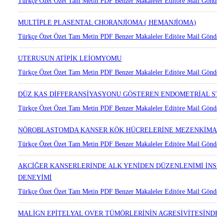
SERÖZ KİSTADENOMLU OVERDE EKTOPİK ADRENAL DOKUSU
Türkçe Özet
Özet
Tam Metin
PDF
Benzer Makaleler
Editöre Mail Gönd
MULTİPLE PLASENTAL CHORANJİOMA ( HEMANJİOMA)
Türkçe Özet
Özet
Tam Metin
PDF
Benzer Makaleler
Editöre Mail Gönd
UTERUSUN ATİPİK LEİOMYOMU
Türkçe Özet
Özet
Tam Metin
PDF
Benzer Makaleler
Editöre Mail Gönd
DÜZ KAS DİFFERANSİYASYONU GÖSTEREN ENDOMETRİAL 
Türkçe Özet
Özet
Tam Metin
PDF
Benzer Makaleler
Editöre Mail Gönd
NÖROBLASTOMDA KANSER KÖK HÜCRELERİNE MEZENKİMAL K
Türkçe Özet
Özet
Tam Metin
PDF
Benzer Makaleler
Editöre Mail Gönd
AKCİĞER KANSERLERİNDE ALK YENİDEN DÜZENLENİMİ İNSİD
DENEYİMİ
Türkçe Özet
Özet
Tam Metin
PDF
Benzer Makaleler
Editöre Mail Gönd