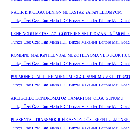
KÜÇÜK HÜCRELİ DIŞI AKCİĞER KANSERLERİNDE MDM2 AMPL
Türkçe Özet
Özet
Tam Metin
PDF
Benzer Makaleler
Editöre Mail Gönd
NADİR BİR OLGU: BENİGN METASTAZ YAPAN LEİOMYOM
Türkçe Özet
Özet
Tam Metin
PDF
Benzer Makaleler
Editöre Mail Gönd
LENF NODU METASTAZI GÖSTEREN SKLEROZAN PNÖMOSİT
Türkçe Özet
Özet
Tam Metin
PDF
Benzer Makaleler
Editöre Mail Gönd
KOMBİNE MALİGN PLEVRAL MEZOTELYOMA VE KÜÇÜK HÜC
Türkçe Özet
Özet
Tam Metin
PDF
Benzer Makaleler
Editöre Mail Gönd
PULMONER PAPİLLER ADENOM: OLGU SUNUMU VE LİTERAT
Türkçe Özet
Özet
Tam Metin
PDF
Benzer Makaleler
Editöre Mail Gönd
AKCİĞERDE KONDROMATÖZ HAMARTOM :OLGU SUNUMU
Türkçe Özet
Özet
Tam Metin
PDF
Benzer Makaleler
Editöre Mail Gönd