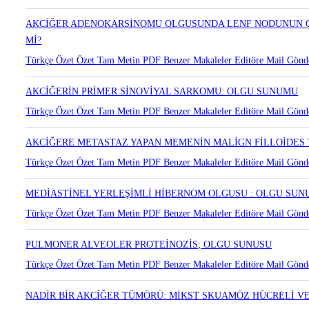
AKCİĞERDE BİR LENFANJİOLEOMYOMATOZİS OLGUSU
Türkçe Özet
Özet
Tam Metin
PDF
Benzer Makaleler
Editöre Mail Gönd
AKCİĞER ADENOKARSİNOMU OLGUSUNDA LENF NODUNUN Ç
Mİ?
Türkçe Özet
Özet
Tam Metin
PDF
Benzer Makaleler
Editöre Mail Gönd
AKCİĞERİN PRİMER SİNOVİYAL SARKOMU: OLGU SUNUMU
Türkçe Özet
Özet
Tam Metin
PDF
Benzer Makaleler
Editöre Mail Gönd
AKCİĞERE METASTAZ YAPAN MEMENİN MALİGN FİLLOİDES
Türkçe Özet
Özet
Tam Metin
PDF
Benzer Makaleler
Editöre Mail Gönd
MEDİASTİNEL YERLEŞİMLİ HİBERNOM OLGUSU : OLGU SU
Türkçe Özet
Özet
Tam Metin
PDF
Benzer Makaleler
Editöre Mail Gönd
PULMONER ALVEOLER PROTEİNOZİS; OLGU SUNUSU
Türkçe Özet
Özet
Tam Metin
PDF
Benzer Makaleler
Editöre Mail Gönd