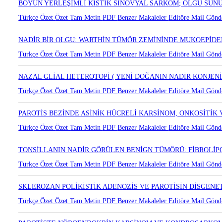
Türkçe Özet
Özet
Tam Metin
PDF
Benzer Makaleler
Editöre Mail Gönd
BOYUN YERLEŞİMLİ KİSTİK SİNOVYAL SARKOM; OLGU SUN
Türkçe Özet
Özet
Tam Metin
PDF
Benzer Makaleler
Editöre Mail Gönd
NADİR BİR OLGU: WARTHİN TÜMÖR ZEMİNİNDE MUKOEPİD
Türkçe Özet
Özet
Tam Metin
PDF
Benzer Makaleler
Editöre Mail Gönd
NAZAL GLİAL HETEROTOPİ ( YENİ DOĞANIN NADİR KONJENİ
Türkçe Özet
Özet
Tam Metin
PDF
Benzer Makaleler
Editöre Mail Gönd
PAROTİS BEZİNDE ASİNİK HÜCRELİ KARSİNOM, ONKOSİTİK
Türkçe Özet
Özet
Tam Metin
PDF
Benzer Makaleler
Editöre Mail Gönd
TONSİLLANIN NADİR GÖRÜLEN BENİGN TÜMÖRÜ: FİBROLİ
Türkçe Özet
Özet
Tam Metin
PDF
Benzer Makaleler
Editöre Mail Gönd
SKLEROZAN POLİKİSTİK ADENOZİS VE PAROTİSİN DİSGENET