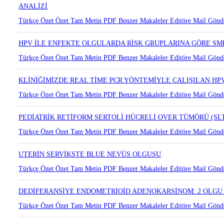
PAP SMEAR MATERYALLERİNDE HİGHRİSK HPV ORANI,TİPL
ANALİZİ
Türkçe Özet
Özet
Tam Metin
PDF
Benzer Makaleler
Editöre Mail Gönd
HPV İLE ENFEKTE OLGULARDA RİSK GRUPLARINA GÖRE SM
Türkçe Özet
Özet
Tam Metin
PDF
Benzer Makaleler
Editöre Mail Gönd
KLİNİĞİMİZDE REAL TİME PCR YÖNTEMİYLE ÇALIŞILAN HPV 
Türkçe Özet
Özet
Tam Metin
PDF
Benzer Makaleler
Editöre Mail Gönd
PEDİATRİK RETİFORM SERTOLİ HÜCRELİ OVER TÜMÖRÜ (SL
Türkçe Özet
Özet
Tam Metin
PDF
Benzer Makaleler
Editöre Mail Gönd
UTERİN SERVİKSTE BLUE NEVÜS OLGUSU
Türkçe Özet
Özet
Tam Metin
PDF
Benzer Makaleler
Editöre Mail Gönd
DEDİFERANSİYE ENDOMETRİOİD ADENOKARSİNOM: 2 OLGU 