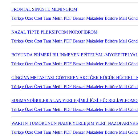
BOYUN BÖLGESİNDE EKTOPİK TİMOMA: OLGU SUNUMU
Türkçe Özet
Özet
Tam Metin
PDF
Benzer Makaleler
Editöre Mail Gönd
FRONTAL SİNÜSTE MENİNGİOM
Türkçe Özet
Özet
Tam Metin
PDF
Benzer Makaleler
Editöre Mail Gönd
NAZAL TİPTE PLEKSİFORM NÖROFİBROM
Türkçe Özet
Özet
Tam Metin
PDF
Benzer Makaleler
Editöre Mail Gönd
BOYUNDA PRİMERİ BİLİNMEYEN EPİTELYAL-MYOEPİTELYA
Türkçe Özet
Özet
Tam Metin
PDF
Benzer Makaleler
Editöre Mail Gönd
GİNGİVA METASTAZI GÖSTEREN AKCİĞER KÜÇÜK HÜCRELİ
Türkçe Özet
Özet
Tam Metin
PDF
Benzer Makaleler
Editöre Mail Gönd
SUBMANDİBULER ALAN YERLEŞİMLİ İĞSİ HÜCRELİ/PLEOMO
Türkçe Özet
Özet
Tam Metin
PDF
Benzer Makaleler
Editöre Mail Gönd