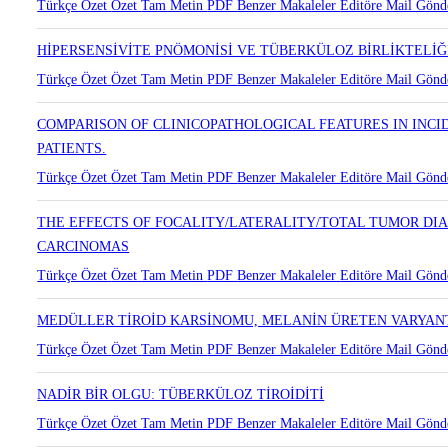
BRONKOJENİK KİST İLE BİRLİKTELİK GÖSTEREN İNTRAPU
Türkçe Özet
Özet
Tam Metin
PDF
Benzer Makaleler
Editöre Mail Gönd
HİPERSENSİVİTE PNÖMONİSİ VE TÜBERKÜLOZ BİRLİKTELİĞ
Türkçe Özet
Özet
Tam Metin
PDF
Benzer Makaleler
Editöre Mail Gönd
COMPARISON OF CLINICOPATHOLOGICAL FEATURES IN INCI
PATIENTS.
Türkçe Özet
Özet
Tam Metin
PDF
Benzer Makaleler
Editöre Mail Gönd
THE EFFECTS OF FOCALITY/LATERALITY/TOTAL TUMOR DI
CARCINOMAS
Türkçe Özet
Özet
Tam Metin
PDF
Benzer Makaleler
Editöre Mail Gönd
MEDÜLLER TİROİD KARSİNOMU, MELANİN ÜRETEN VARYANT
Türkçe Özet
Özet
Tam Metin
PDF
Benzer Makaleler
Editöre Mail Gönd
NADİR BİR OLGU: TÜBERKÜLOZ TİROİDİTİ