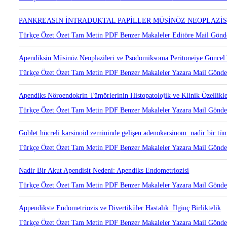
PANKREASIN İNTRADUKTAL PAPİLLER MÜSİNÖZ NEOPLAZİSİ
Türkçe Özet
Özet
Tam Metin
PDF
Benzer Makaleler
Editöre Mail Gönd
Apendiksin Müsinöz Neoplazileri ve Psödomiksoma Peritoneiye Güncel
Türkçe Özet
Özet
Tam Metin
PDF
Benzer Makaleler
Yazara Mail Gönd
Apendiks Nöroendokrin Tümörlerinin Histopatolojik ve Klinik Özellikle
Türkçe Özet
Özet
Tam Metin
PDF
Benzer Makaleler
Yazara Mail Gönd
Goblet hücreli karsinoid zemininde gelişen adenokarsinom: nadir bir tü
Türkçe Özet
Özet
Tam Metin
PDF
Benzer Makaleler
Yazara Mail Gönd
Nadir Bir Akut Apendisit Nedeni: Apendiks Endometriozisi
Türkçe Özet
Özet
Tam Metin
PDF
Benzer Makaleler
Yazara Mail Gönd
Appendikste Endometriozis ve Divertiküler Hastalık: İlginç Birliktelik
Türkçe Özet
Özet
Tam Metin
PDF
Benzer Makaleler
Yazara Mail Gönd