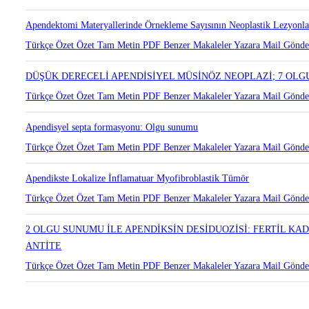
Apendektomi Materyallerinde Örnekleme Sayısının Neoplastik Lezyonlar
Türkçe Özet
Özet
Tam Metin
PDF
Benzer Makaleler
Yazara Mail Gönd
DÜŞÜK DERECELİ APENDİSİYEL MÜSİNÖZ NEOPLAZİ; 7 OLG
Türkçe Özet
Özet
Tam Metin
PDF
Benzer Makaleler
Yazara Mail Gönd
Apendisyel septa formasyonu: Olgu sunumu
Türkçe Özet
Özet
Tam Metin
PDF
Benzer Makaleler
Yazara Mail Gönd
Apendikste Lokalize İnflamatuar Myofibroblastik Tümör
Türkçe Özet
Özet
Tam Metin
PDF
Benzer Makaleler
Yazara Mail Gönd
2 OLGU SUNUMU İLE APENDİKSİN DESİDUOZİSİ: FERTİL 
ANTİTE
Türkçe Özet
Özet
Tam Metin
PDF
Benzer Makaleler
Yazara Mail Gönd