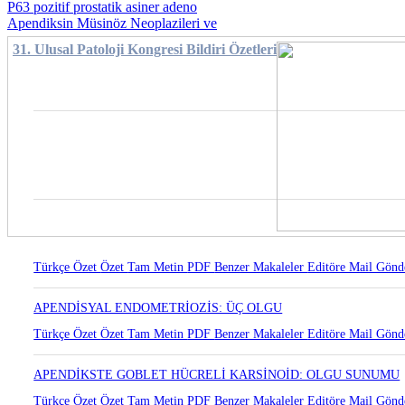
P63 pozitif prostatik asiner adeno
Apendiksin Müsinöz Neoplazileri ve
31. Ulusal Patoloji Kongresi Bildiri Özetleri
Türkçe Özet
Özet
Tam Metin
PDF
Benzer Makaleler
Editöre Mail Gönd
APENDİSYAL ENDOMETRİOZİS: ÜÇ OLGU
Türkçe Özet
Özet
Tam Metin
PDF
Benzer Makaleler
Editöre Mail Gönd
APENDİKSTE GOBLET HÜCRELİ KARSİNOİD: OLGU SUNUMU
Türkçe Özet
Özet
Tam Metin
PDF
Benzer Makaleler
Editöre Mail Gönd