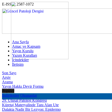
E-ISSN: 2587-1072
Ana Sayfa
Amaç ve Kapsam
Yayın Kurulu
Yazım Kuralları
İçindekiler
İletişim
Son Sayı
Arşiv
Arama
Yayın Hakkı Devir Formu
Popüler
İndirilenler
Okunanlar
29. Ulusal Patoloji Kongresi
Küretaj Materyalinde Tanı Alan Ute
Dalakta Nadir Bir Lezyon: Epidermo