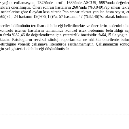
de yoğun enflamasyon, 784?ünde atrofi, 163?ünde ASCUS, 599?unda değerlend
i tekrarı önerilmiştir. Öneri sonrası hastaların 260?ında (%0,049)Pap smear tekra
i nedenlerine göre 6 aydan kısa sürede Pap smear tekrarı yapılan hasta sayısı,
 (%65)?ü , 24 hastanın 19(%79,17)?u, 57 hastanın 47 (%82,46)?si olarak bulunmu
neriler bölümünün tercihan olabileceği belirtilmekte ve önerilerin nedeninin bel
trolü istenen hastaların tamamında kontrol istek nedeninin belirtildiği sa
 fazla %82,46 ile değerlendirme için yetersizlik önerisidir. %64,15 ile yoğun
dır. Patologların servikal sitoloji raporlarında ne sıklıkta önerilerde bulu
getirdiğine yönelik çalışmaya literatürde rastlanmamıştır. Çalışmamızın sonuç
çin yol gösterici olabileceği düşünülmüştür