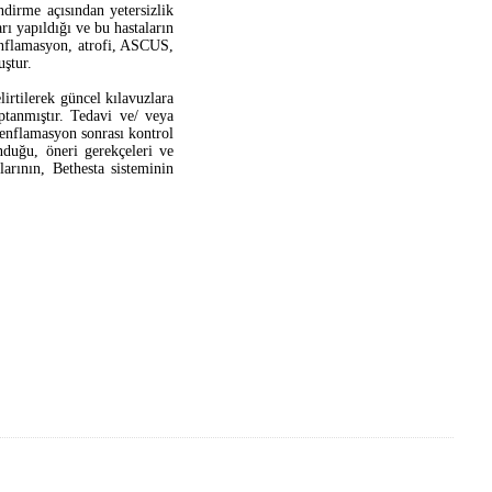
irme açısından yetersizlik
rı yapıldığı ve bu hastaların
 enflamasyon, atrofi, ASCUS,
ştur.
irtilerek güncel kılavuzlara
ptanmıştır. Tedavi ve/ veya
 enflamasyon sonrası kontrol
nduğu, öneri gerekçeleri ve
larının, Bethesta sisteminin