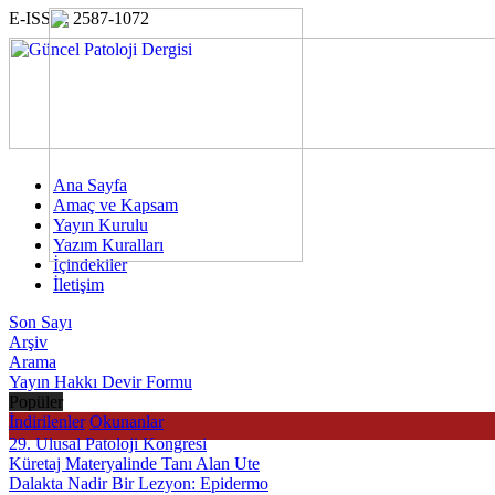
E-ISSN: 2587-1072
Ana Sayfa
Amaç ve Kapsam
Yayın Kurulu
Yazım Kuralları
İçindekiler
İletişim
Son Sayı
Arşiv
Arama
Yayın Hakkı Devir Formu
Popüler
İndirilenler
Okunanlar
29. Ulusal Patoloji Kongresi
Küretaj Materyalinde Tanı Alan Ute
Dalakta Nadir Bir Lezyon: Epidermo