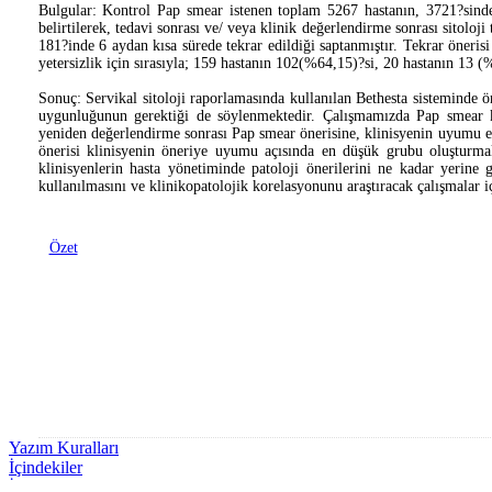
Bulgular: Kontrol Pap smear istenen toplam 5267 hastanın, 3721?sin
belirtilerek, tedavi sonrası ve/ veya klinik değerlendirme sonrası sitoloj
181?inde 6 aydan kısa sürede tekrar edildiği saptanmıştır. Tekrar öneris
yetersizlik için sırasıyla; 159 hastanın 102(%64,15)?si, 20 hastanın 13
Sonuç: Servikal sitoloji raporlamasında kullanılan Bethesta sisteminde ö
uygunluğunun gerektiği de söylenmektedir. Çalışmamızda Pap smear kon
yeniden değerlendirme sonrası Pap smear önerisine, klinisyenin uyumu en
önerisi klinisyenin öneriye uyumu açısında en düşük grubu oluşturmakta
klinisyenlerin hasta yönetiminde patoloji önerilerini ne kadar yerine 
kullanılmasını ve klinikopatolojik korelasyonunu araştıracak çalışmalar i
Özet
Yazım Kuralları
İçindekiler
İletişim