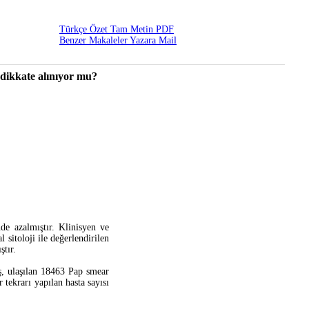
Türkçe Özet
Tam Metin
PDF
2018 , Vol 2 , Num 2
Benzer Makaleler
Yazara Mail
 dikkate alınıyor mu?
üde azalmıştır. Klinisyen ve
l sitoloji ile değerlendirilen
tır.
ş, ulaşılan 18463 Pap smear
tekrarı yapılan hasta sayısı