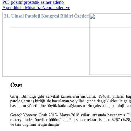
P63 pozitif prostatik asiner adeno
Apendiksin Müsinöz Neoplazileri ve
31. Ulusal Patoloji Kongresi Bildiri Özetleri
Özet
Giriş: Bilindiği gibi servikal kanserlerin insidansı, 1940?lı yılların
patologların iş birliği ile hazırlanan ve yıllar içinde değişiklikler ile gel
hastaların yönetimine büyük katkı sağlamıştır. Bu çalışmada, patoloji ra
Gereç? Yöntem: Ocak 2015- Mayıs 2018 yılları arasında hastanemiz Tıb
materyalinden öneriler bölümünde Pap smear tekrarı istenen 5267 (%28,52)
ve tanı dağılımı araştırılmıştır.