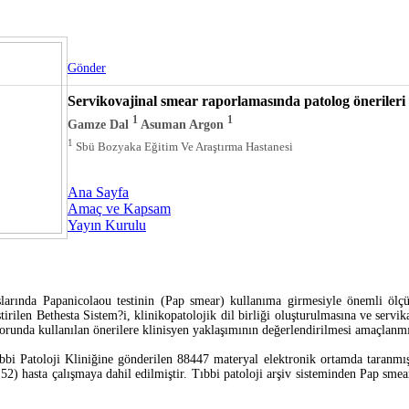
Güncel Patoloji Dergisi
Gönder
Servikovajinal smear raporlamasında patolog önerileri
1
1
Gamze Dal
Asuman Argon
1
Sbü Bozyaka Eğitim Ve Araştırma Hastanesi
Ana Sayfa
Amaç ve Kapsam
Yayın Kurulu
 başlarında Papanicolaou testinin (Pap smear) kullanıma girmesiyle önemli ölç
iştirilen Bethesta Sistem?i, klinikopatolojik dil birliği oluşturulmasına ve servika
porunda kullanılan önerilere klinisyen yaklaşımının değerlendirilmesi amaçlanmış
bi Patoloji Kliniğine gönderilen 88447 materyal elektronik ortamda taranmı
 hasta çalışmaya dahil edilmiştir. Tıbbi patoloji arşiv sisteminden Pap smear 